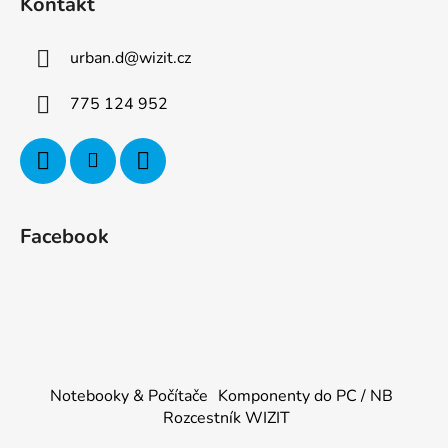
Kontakt
urban.d
@
wizit.cz
775 124 952
Facebook
Notebooky & Počítače
Komponenty do PC / NB
Rozcestník WIZIT