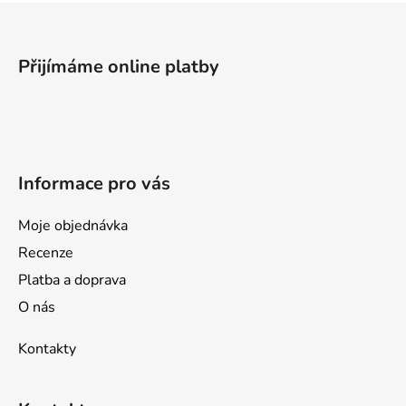
Z
á
p
Přijímáme online platby
a
t
í
Informace pro vás
Moje objednávka
Recenze
Platba a doprava
O nás
Kontakty