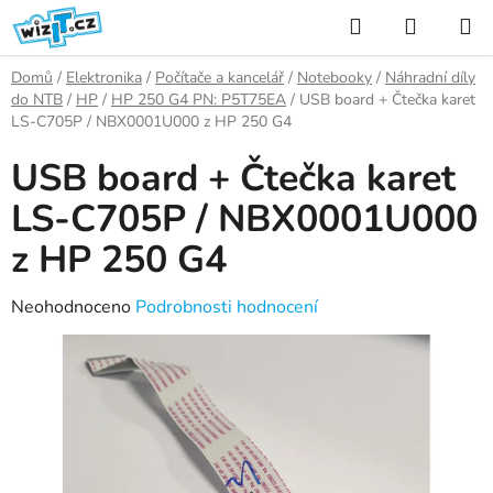
Přejít
Hledat
NÁKUP
na
KOŠÍK
obsah
Domů
/
Elektronika
/
Počítače a kancelář
/
Notebooky
/
Náhradní díly
do NTB
/
HP
/
HP 250 G4 PN: P5T75EA
/
USB board + Čtečka karet
LS-C705P / NBX0001U000 z HP 250 G4
USB board + Čtečka karet
LS-C705P / NBX0001U000
z HP 250 G4
Průměrné
Neohodnoceno
Podrobnosti hodnocení
hodnocení
produktu
je
0,0
z
5