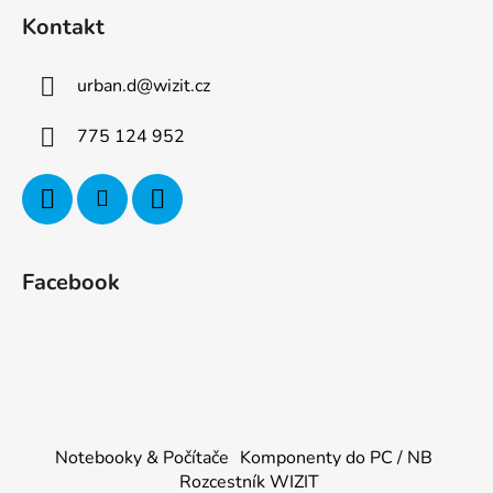
Kontakt
urban.d
@
wizit.cz
775 124 952
Facebook
Notebooky & Počítače
Komponenty do PC / NB
Rozcestník WIZIT