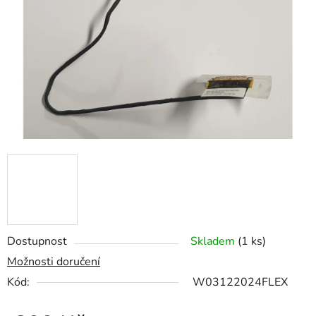
5
hvězdiček.
Dostupnost
Skladem
(1 ks)
Možnosti doručení
Kód:
W03122024FLEX