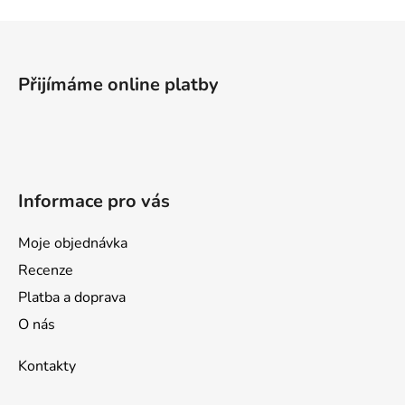
Z
á
p
Přijímáme online platby
a
t
í
Informace pro vás
Moje objednávka
Recenze
Platba a doprava
O nás
Kontakty