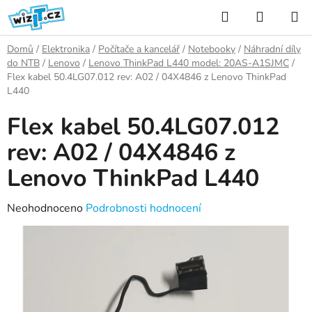
Přejít
Hledat
NÁKUP
na
KOŠÍK
obsah
Domů
/
Elektronika
/
Počítače a kancelář
/
Notebooky
/
Náhradní díly
do NTB
/
Lenovo
/
Lenovo ThinkPad L440 model: 20AS-A1SJMC
/
Flex kabel 50.4LG07.012 rev: A02 / 04X4846 z Lenovo ThinkPad
L440
Flex kabel 50.4LG07.012
rev: A02 / 04X4846 z
Lenovo ThinkPad L440
Průměrné
Neohodnoceno
Podrobnosti hodnocení
hodnocení
produktu
je
0,0
z