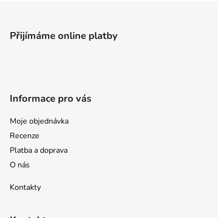
Z
á
p
Přijímáme online platby
a
t
í
Informace pro vás
Moje objednávka
Recenze
Platba a doprava
O nás
Kontakty