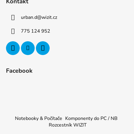
Kontakt
urban.d
@
wizit.cz
775 124 952
Facebook
Notebooky & Počítače
Komponenty do PC / NB
Rozcestník WIZIT