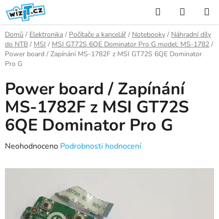
Přejít
Hledat
NÁKUP
na
KOŠÍK
obsah
Domů
/
Elektronika
/
Počítače a kancelář
/
Notebooky
/
Náhradní díly
do NTB
/
MSI
/
MSI GT72S 6QE Dominator Pro G model: MS-1782
/
Power board / Zapínání MS-1782F z MSI GT72S 6QE Dominator
Pro G
Power board / Zapínání
MS-1782F z MSI GT72S
6QE Dominator Pro G
Průměrné
Neohodnoceno
Podrobnosti hodnocení
hodnocení
produktu
je
0,0
z