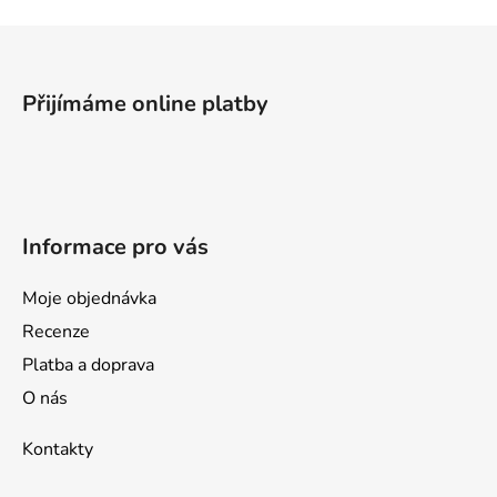
Z
á
p
Přijímáme online platby
a
t
í
Informace pro vás
Moje objednávka
Recenze
Platba a doprava
O nás
Kontakty