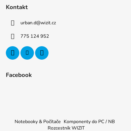
Kontakt
urban.d
@
wizit.cz
775 124 952
Facebook
Notebooky & Počítače
Komponenty do PC / NB
Rozcestník WIZIT