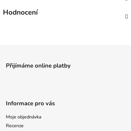
Hodnocení
Z
á
p
Přijímáme online platby
a
t
í
Informace pro vás
Moje objednávka
Recenze