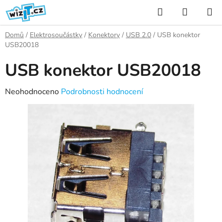
Přejít
Hledat
NÁKUP
na
KOŠÍK
obsah
Domů
/
Elektrosoučástky
/
Konektory
/
USB 2.0
/
USB konektor
USB20018
USB konektor USB20018
Průměrné
Neohodnoceno
Podrobnosti hodnocení
hodnocení
produktu
je
0,0
z
5
hvězdiček.