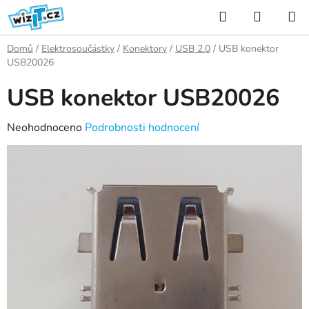
Přejít
Hledat
NÁKUP
na
KOŠÍK
obsah
Domů
/
Elektrosoučástky
/
Konektory
/
USB 2.0
/
USB konektor
USB20026
USB konektor USB20026
Průměrné
Neohodnoceno
Podrobnosti hodnocení
hodnocení
produktu
je
0,0
z
5
hvězdiček.