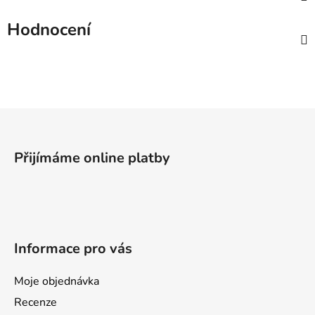
Hodnocení
Z
á
p
Přijímáme online platby
a
t
í
Informace pro vás
Moje objednávka
Recenze