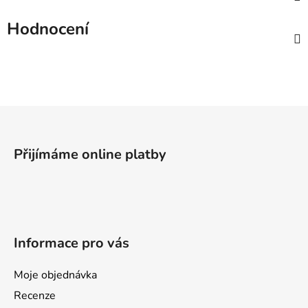
Hodnocení
Z
á
p
Přijímáme online platby
a
t
í
Informace pro vás
Moje objednávka
Recenze