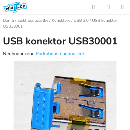
Přejít
Hledat
NÁKUP
na
KOŠÍK
obsah
Domů
/
Elektrosoučástky
/
Konektory
/
USB 3.0
/
USB konektor
USB30001
USB konektor USB30001
Průměrné
Neohodnoceno
Podrobnosti hodnocení
hodnocení
produktu
je
0,0
z
5
hvězdiček.