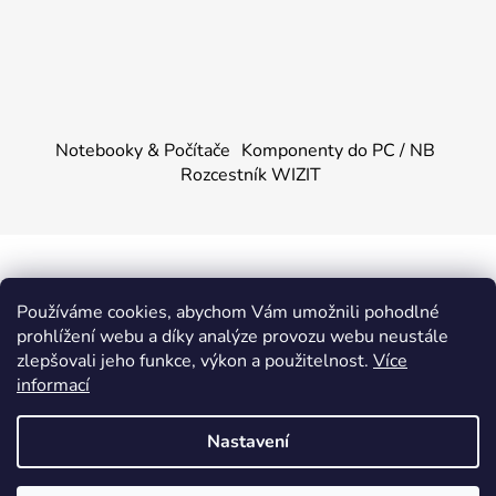
Notebooky & Počítače
Komponenty do PC / NB
Rozcestník WIZIT
Vytvořil Shoptet
&
PekneWeby
Používáme cookies, abychom Vám umožnili pohodlné
Copyright 2026
KOMPONENTY.NET / WIZIT.EU
.
prohlížení webu a díky analýze provozu webu neustále
Všechna práva vyhrazena.
|
Obchodní podmínky
|
Ochrana
zlepšovali jeho funkce, výkon a použitelnost.
Více
osobních údajů
informací
Provozovatel e-shopu: Dalibor Urban, IČ: 88355144,
DIČ: CZ88355144, se sídlem Adámkova 1448, 53901
Nastavení
Hlinsko.
Fyzická osoba je zapsaná v živnostenském rejstříku