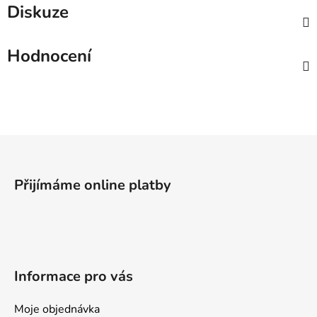
Diskuze
Hodnocení
Z
á
p
Přijímáme online platby
a
t
í
Informace pro vás
Moje objednávka