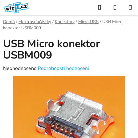
Přejít
Hledat
NÁKUP
na
KOŠÍK
obsah
Domů
/
Elektrosoučástky
/
Konektory
/
Micro USB
/
USB Micro
konektor USBM009
USB Micro konektor
USBM009
Průměrné
Neohodnoceno
Podrobnosti hodnocení
hodnocení
produktu
je
0,0
z
5
hvězdiček.