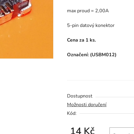
z
max proud = 2,00A
5
hvězdiček.
5-pin datový konektor
Cena za 1 ks.
Označení: (USBM012)
Dostupnost
Možnosti doručení
Kód:
14 Kč