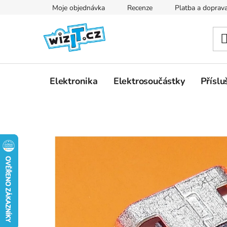
Přejít
Moje objednávka
Recenze
Platba a doprav
na
obsah
Elektronika
Elektrosoučástky
Příslu