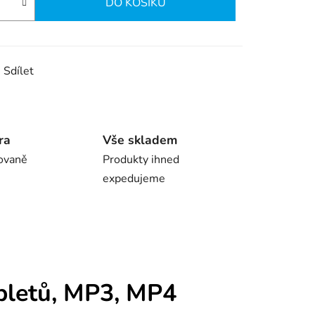
DO KOŠÍKU
Sdílet
ra
Vše skladem
ovaně
Produkty ihned
expedujeme
abletů, MP3, MP4