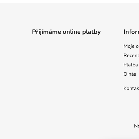
Z
á
p
Přijímáme online platby
Infor
a
t
Moje o
í
Recen
Platba
O nás
Kontak
No