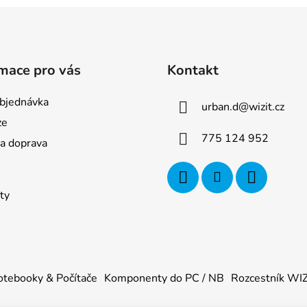
mace pro vás
Kontakt
bjednávka
urban.d
@
wizit.cz
ze
775 124 952
 a doprava
ty
tebooky & Počítače
Komponenty do PC / NB
Rozcestník WI