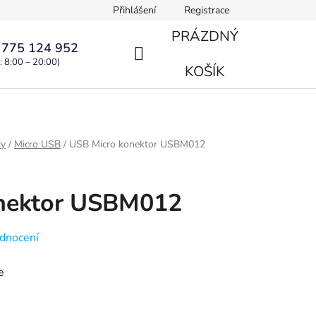
Přihlášení
Registrace
PRÁZDNÝ
 775 124 952
: 8:00 – 20:00)
NÁKUPNÍ
KOŠÍK
KOŠÍK
ry
/
Micro USB
/
USB Micro konektor USBM012
nektor USBM012
dnocení
e