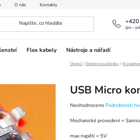
a
O nás
Kontakty
+420
(po – pá
šenství
Flex kabely
Nástroje a nářadí
Domů
/
Elektrosoučástky
/
Konekto
USB Micro ko
Průměrné
Neohodnoceno
Podrobnosti ho
hodnocení
Mechanické provedení = Samic
produktu
je
max napětí = 5V
0,0