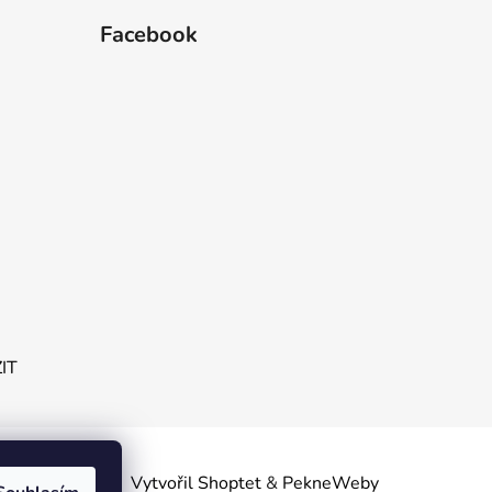
Facebook
ZIT
obních
Vytvořil Shoptet
&
PekneWeby