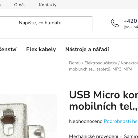
a
O nás
Kontakty
+420
(po – pá
šenství
Flex kabely
Nástroje a nářadí
Domů
/
Elektrosoučástky
/
Konekto
mobilních tel., tabletů, MP3, MP4
USB Micro kon
mobilních tel.
Průměrné
Neohodnoceno
Podrobnosti ho
hodnocení
Mechanické provedení = Samic
produktu