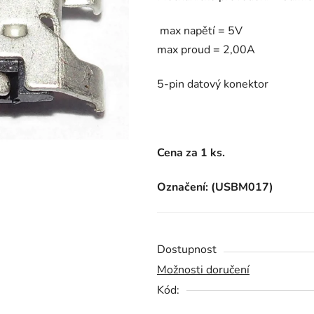
je
max napětí = 5V
0,0
max proud = 2,00A
z
5
5-pin datový konektor
hvězdiček.
Cena za 1 ks.
Označení: (USBM017)
Dostupnost
Možnosti doručení
Kód: