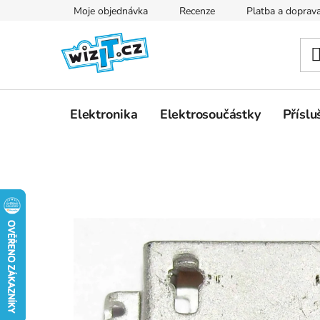
Přejít
Moje objednávka
Recenze
Platba a doprav
na
obsah
Elektronika
Elektrosoučástky
Příslu