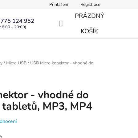
Přihlášení
Registrace
PRÁZDNÝ
 775 124 952
: 8:00 – 20:00)
NÁKUPNÍ
KOŠÍK
KOŠÍK
ry
/
Micro USB
/
USB Micro konektor - vhodné do
ektor - vhodné do
, tabletů, MP3, MP4
dnocení
e