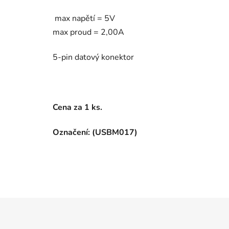
max napětí = 5V
max proud = 2,00A
5-pin datový konektor
Cena za 1 ks.
Označení: (USBM017)
Z
á