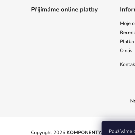
p
Přijímáme online platby
Infor
a
t
Moje o
í
Recen
Platba
O nás
Kontak
No
Používáme c
Copyright 2026
KOMPONENTY.NET / WIZIT.E