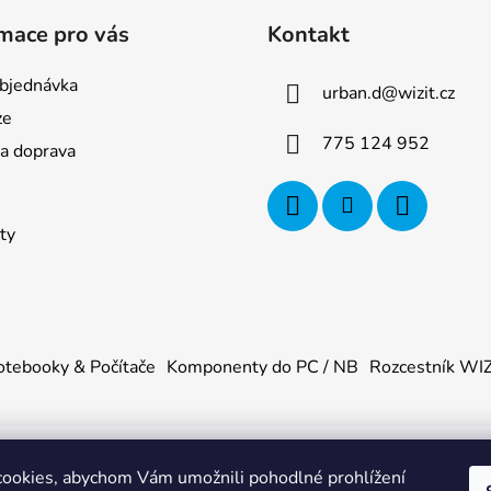
mace pro vás
Kontakt
bjednávka
urban.d
@
wizit.cz
ze
775 124 952
 a doprava
ty
tebooky & Počítače
Komponenty do PC / NB
Rozcestník WI
ookies, abychom Vám umožnili pohodlné prohlížení
U
. Všechna práva vyhrazena.
|
Obchodní podmínky
|
Ochrana os