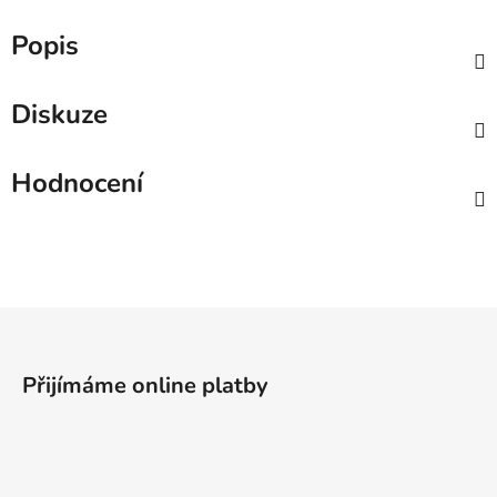
Popis
Diskuze
Hodnocení
Z
á
p
Přijímáme online platby
a
t
í