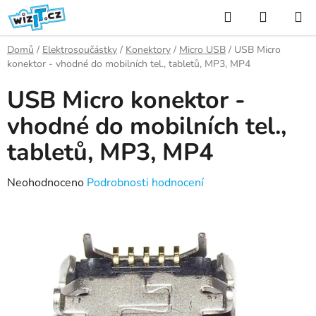
Přejít
Hledat
NÁKUP
na
KOŠÍK
obsah
Domů
/
Elektrosoučástky
/
Konektory
/
Micro USB
/
USB Micro
konektor - vhodné do mobilních tel., tabletů, MP3, MP4
USB Micro konektor -
vhodné do mobilních tel.,
tabletů, MP3, MP4
Průměrné
Neohodnoceno
Podrobnosti hodnocení
hodnocení
produktu
je
0,0
z
5
hvězdiček.