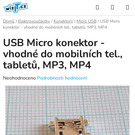
Přejít
Hledat
NÁKUP
na
KOŠÍK
obsah
Domů
/
Elektrosoučástky
/
Konektory
/
Micro USB
/
USB Micro
konektor - vhodné do mobilních tel., tabletů, MP3, MP4
USB Micro konektor -
vhodné do mobilních tel.,
tabletů, MP3, MP4
Průměrné
Neohodnoceno
Podrobnosti hodnocení
hodnocení
produktu
je
0,0
z
5
hvězdiček.