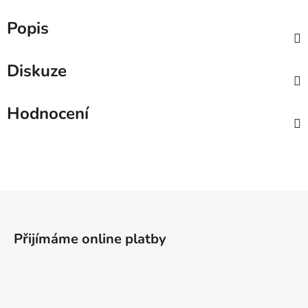
Popis
Diskuze
Hodnocení
Z
á
p
Přijímáme online platby
a
t
í