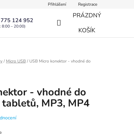
Přihlášení
Registrace
PRÁZDNÝ
 775 124 952
: 8:00 – 20:00)
NÁKUPNÍ
KOŠÍK
KOŠÍK
ry
/
Micro USB
/
USB Micro konektor - vhodné do
ektor - vhodné do
, tabletů, MP3, MP4
dnocení
e