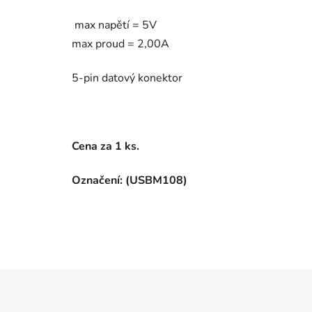
max napětí = 5V
max proud = 2,00A
5-pin datový konektor
Cena za 1 ks.
Označení: (USBM108)
Z
á