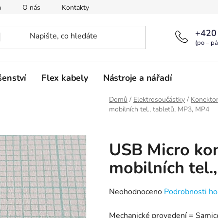
a
O nás
Kontakty
+420
(po – pá
šenství
Flex kabely
Nástroje a nářadí
Domů
/
Elektrosoučástky
/
Konekto
mobilních tel., tabletů, MP3, MP4
USB Micro kon
mobilních tel.
Průměrné
Neohodnoceno
Podrobnosti ho
hodnocení
Mechanické provedení = Samic
produktu