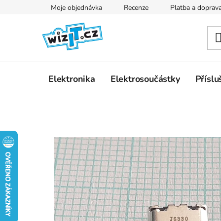
Přejít
Moje objednávka
Recenze
Platba a doprav
na
obsah
Elektronika
Elektrosoučástky
Příslu