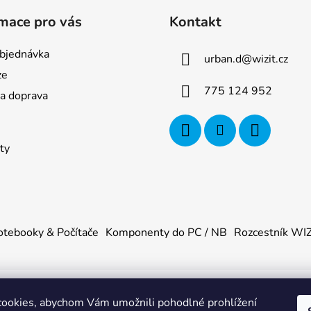
mace pro vás
Kontakt
bjednávka
urban.d
@
wizit.cz
ze
775 124 952
 a doprava
ty
tebooky & Počítače
Komponenty do PC / NB
Rozcestník WI
ookies, abychom Vám umožnili pohodlné prohlížení
U
. Všechna práva vyhrazena.
|
Obchodní podmínky
|
Ochrana os