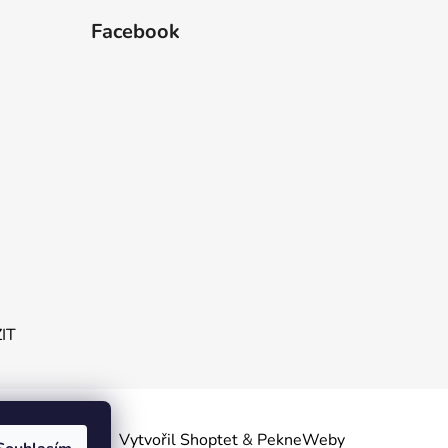
Facebook
ZIT
obních
Vytvořil Shoptet
&
PekneWeby