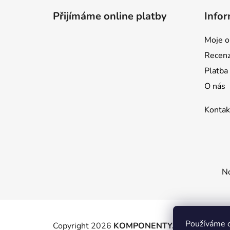
p
Přijímáme online platby
Infor
a
t
Moje o
í
Recen
Platba
O nás
Kontak
No
Používáme c
Copyright 2026
KOMPONENTY.NET / WIZIT.E