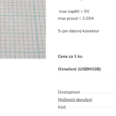
je
max napětí = 5V
0,0
max proud = 2,00A
z
5
5-pin datový konektor
hvězdiček.
Cena za 1 ks.
Označení: (USBM108)
Dostupnost
Možnosti doručení
Kód: