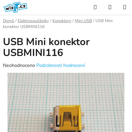
Přejít
Hledat
NÁKUP
na
KOŠÍK
obsah
Domů
/
Elektrosoučástky
/
Konektory
/
Mini USB
/
USB Mini
konektor USBMINI116
USB Mini konektor
USBMINI116
Průměrné
Neohodnoceno
Podrobnosti hodnocení
hodnocení
produktu
je
0,0
z
5
hvězdiček.