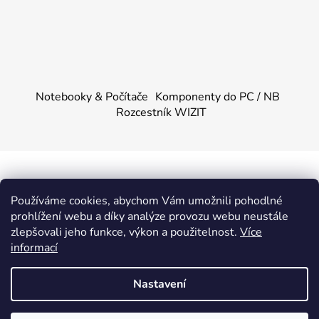
Notebooky & Počítače
Komponenty do PC / NB
Rozcestník WIZIT
Vytvořil Shoptet
&
PekneWeby
Používáme cookies, abychom Vám umožnili pohodlné
Copyright 2026
KOMPONENTY.NET / WIZIT.EU
.
prohlížení webu a díky analýze provozu webu neustále
Všechna práva vyhrazena.
|
Obchodní podmínky
|
Ochrana
zlepšovali jeho funkce, výkon a použitelnost.
Více
osobních údajů
informací
Provozovatel e-shopu: Dalibor Urban, IČ: 88355144,
DIČ: CZ88355144, se sídlem Adámkova 1448, 53901
Nastavení
Hlinsko.
Fyzická osoba je zapsaná v živnostenském rejstříku