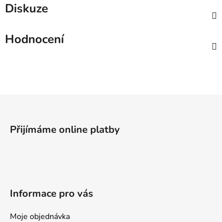
Diskuze
Hodnocení
Z
á
p
Přijímáme online platby
a
t
í
Informace pro vás
Moje objednávka