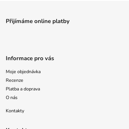
Z
á
p
Přijímáme online platby
a
t
í
Informace pro vás
Moje objednávka
Recenze
Platba a doprava
O nás
Kontakty