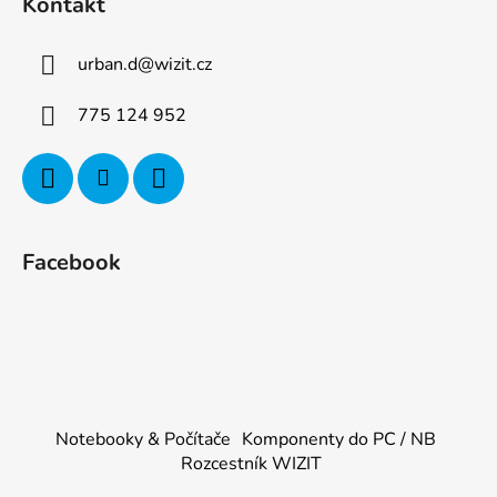
Kontakt
urban.d
@
wizit.cz
775 124 952
Facebook
Notebooky & Počítače
Komponenty do PC / NB
Rozcestník WIZIT