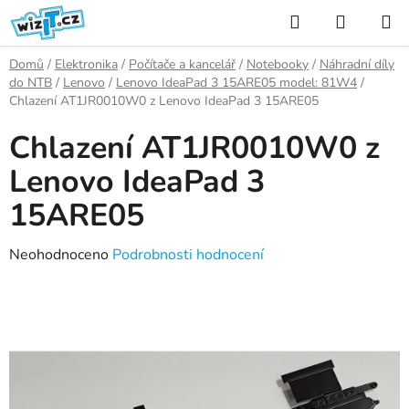
Přejít
Hledat
NÁKUP
na
KOŠÍK
obsah
Domů
/
Elektronika
/
Počítače a kancelář
/
Notebooky
/
Náhradní díly
do NTB
/
Lenovo
/
Lenovo IdeaPad 3 15ARE05 model: 81W4
/
Chlazení AT1JR0010W0 z Lenovo IdeaPad 3 15ARE05
Chlazení AT1JR0010W0 z
Lenovo IdeaPad 3
15ARE05
Průměrné
Neohodnoceno
Podrobnosti hodnocení
hodnocení
produktu
je
0,0
z
5