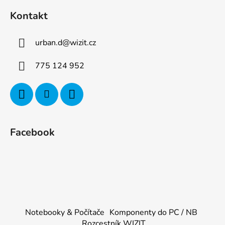
Kontakt
urban.d
@
wizit.cz
775 124 952
Facebook
Notebooky & Počítače
Komponenty do PC / NB
Rozcestník WIZIT