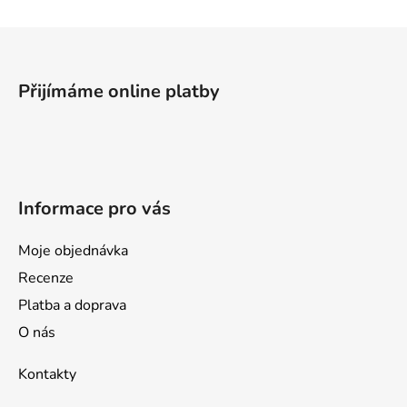
Z
á
p
Přijímáme online platby
a
t
í
Informace pro vás
Moje objednávka
Recenze
Platba a doprava
O nás
Kontakty