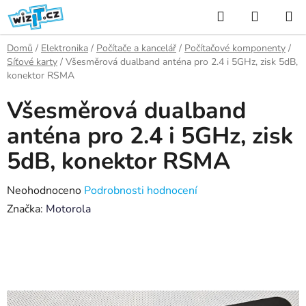
Přejít
Hledat
NÁKUP
na
KOŠÍK
obsah
Domů
/
Elektronika
/
Počítače a kancelář
/
Počítačové komponenty
/
Síťové karty
/
Všesměrová dualband anténa pro 2.4 i 5GHz, zisk 5dB,
konektor RSMA
Všesměrová dualband
anténa pro 2.4 i 5GHz, zisk
5dB, konektor RSMA
Průměrné
Neohodnoceno
Podrobnosti hodnocení
hodnocení
Značka:
Motorola
produktu
je
0,0
z
5