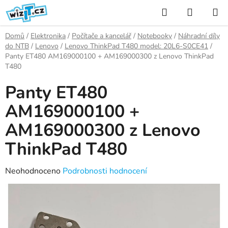
Přejít
Hledat
NÁKUP
na
KOŠÍK
obsah
Domů
/
Elektronika
/
Počítače a kancelář
/
Notebooky
/
Náhradní díly
do NTB
/
Lenovo
/
Lenovo ThinkPad T480 model: 20L6-S0CE41
/
Panty ET480 AM169000100 + AM169000300 z Lenovo ThinkPad
T480
Panty ET480
AM169000100 +
AM169000300 z Lenovo
ThinkPad T480
Průměrné
Neohodnoceno
Podrobnosti hodnocení
hodnocení
produktu
je
0,0