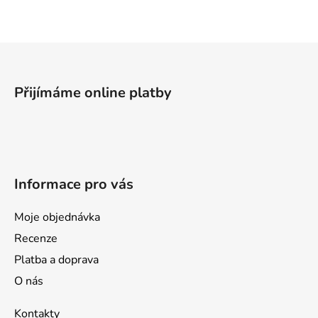
Z
á
p
Přijímáme online platby
a
t
í
Informace pro vás
Moje objednávka
Recenze
Platba a doprava
O nás
Kontakty