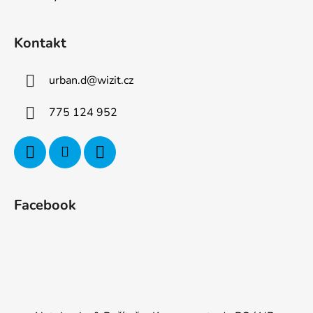
Kontakt
urban.d
@
wizit.cz
775 124 952
Facebook