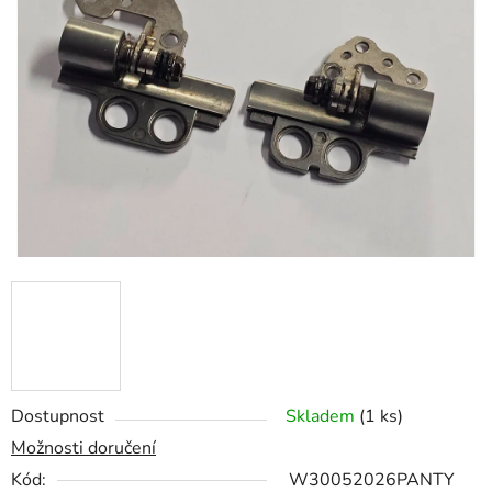
z
5
hvězdiček.
Dostupnost
Skladem
(1 ks)
Možnosti doručení
Kód:
W30052026PANTY