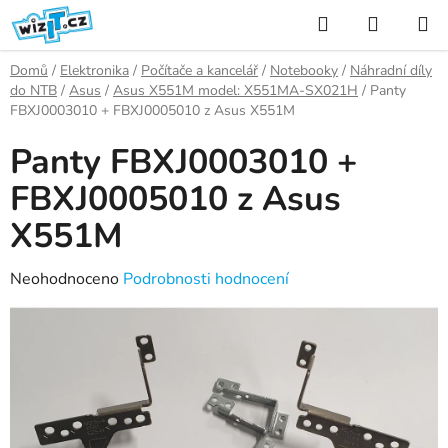
Přejít
Hledat
NÁKUP
na
KOŠÍK
obsah
Domů
/
Elektronika
/
Počítače a kancelář
/
Notebooky
/
Náhradní díly
do NTB
/
Asus
/
Asus X551M model: X551MA-SX021H
/
Panty
FBXJ0003010 + FBXJ0005010 z Asus X551M
Panty FBXJ0003010 +
FBXJ0005010 z Asus
X551M
Průměrné
Neohodnoceno
Podrobnosti hodnocení
hodnocení
produktu
je
0,0
z
5