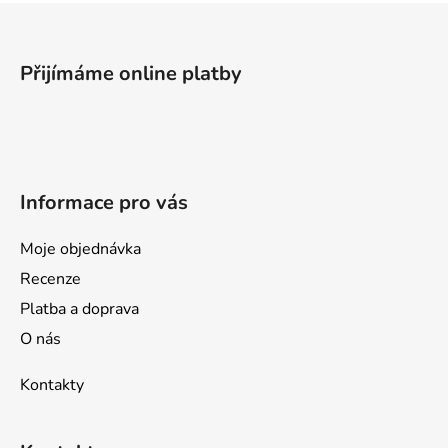
Z
á
p
Přijímáme online platby
a
t
í
Informace pro vás
Moje objednávka
Recenze
Platba a doprava
O nás
Kontakty