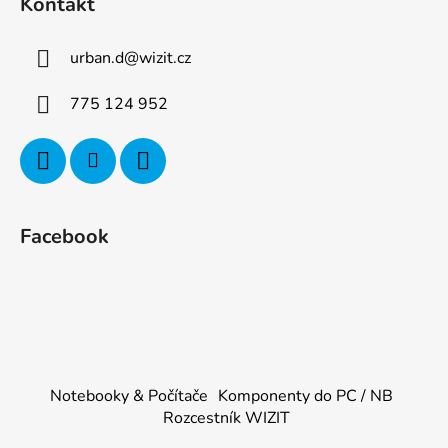
Kontakt
urban.d
@
wizit.cz
775 124 952
Facebook
Notebooky & Počítače
Komponenty do PC / NB
Rozcestník WIZIT