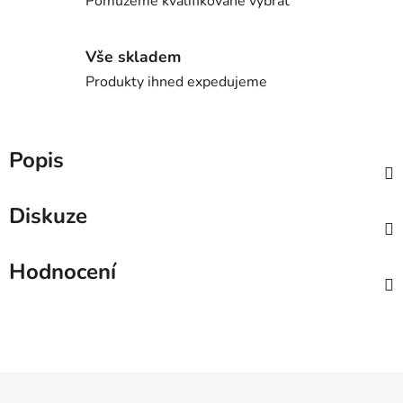
Pomůžeme kvalifikovaně vybrat
Vše skladem
Produkty ihned expedujeme
Popis
Diskuze
Hodnocení
Z