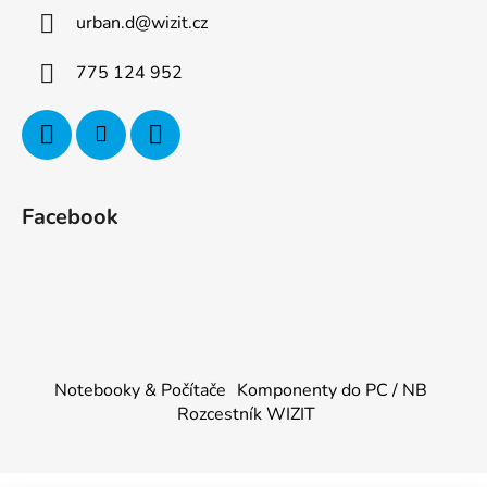
urban.d
@
wizit.cz
775 124 952
Facebook
Notebooky & Počítače
Komponenty do PC / NB
Rozcestník WIZIT