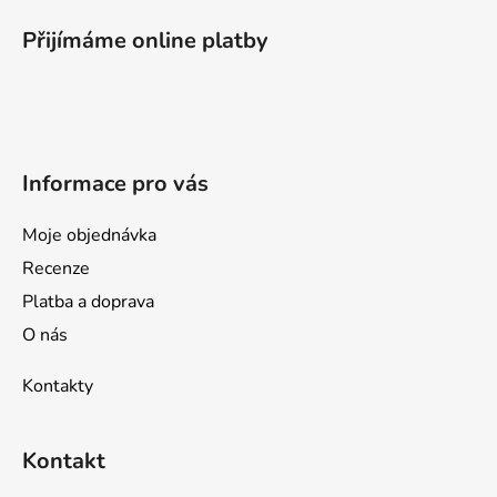
á
p
Přijímáme online platby
a
t
í
Informace pro vás
Moje objednávka
Recenze
Platba a doprava
O nás
Kontakty
Kontakt