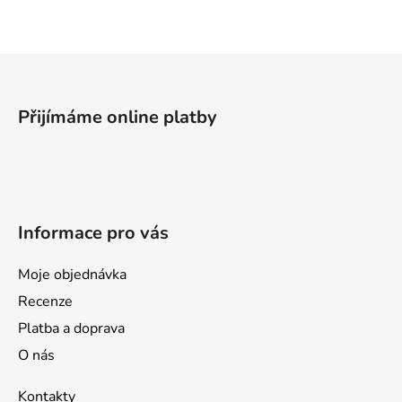
Z
á
p
Přijímáme online platby
a
t
í
Informace pro vás
Moje objednávka
Recenze
Platba a doprava
O nás
Kontakty