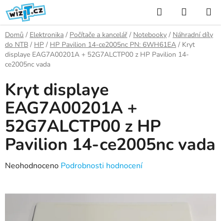
Přejít
Hledat
NÁKUP
na
KOŠÍK
obsah
Domů
/
Elektronika
/
Počítače a kancelář
/
Notebooky
/
Náhradní díly
do NTB
/
HP
/
HP Pavilion 14-ce2005nc PN: 6WH61EA
/
Kryt
displaye EAG7A00201A + 52G7ALCTP00 z HP Pavilion 14-
ce2005nc vada
Kryt displaye
EAG7A00201A +
52G7ALCTP00 z HP
Pavilion 14-ce2005nc vada
Průměrné
Neohodnoceno
Podrobnosti hodnocení
hodnocení
produktu
je
0,0