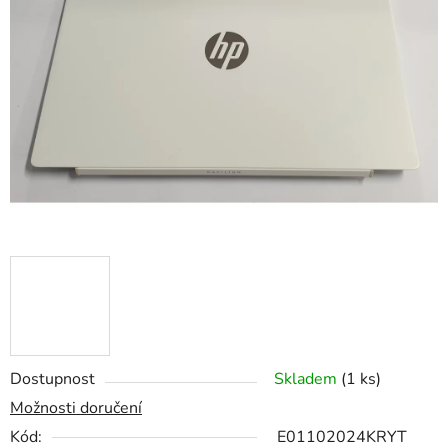
z
5
hvězdiček.
Dostupnost
Skladem
(1 ks)
Možnosti doručení
Kód:
E01102024KRYT