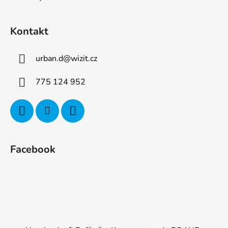
Kontakt
urban.d
@
wizit.cz
775 124 952
Facebook