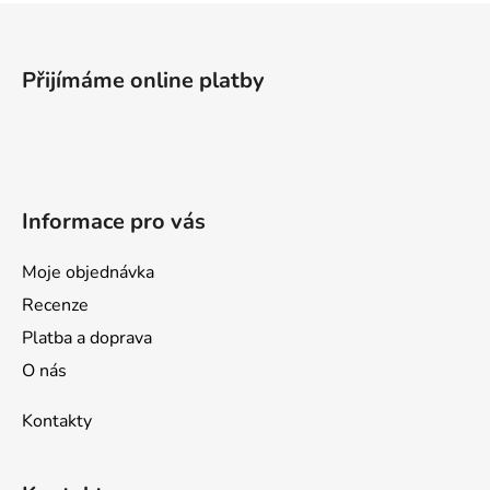
Z
á
p
Přijímáme online platby
a
t
í
Informace pro vás
Moje objednávka
Recenze
Platba a doprava
O nás
Kontakty