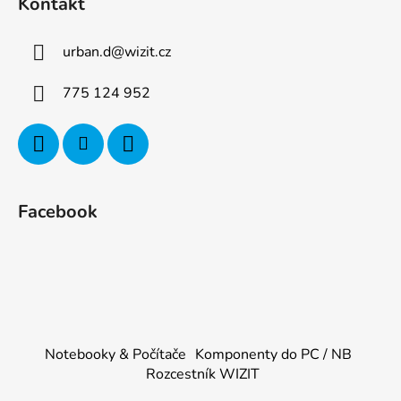
Kontakt
urban.d
@
wizit.cz
775 124 952
Facebook
Notebooky & Počítače
Komponenty do PC / NB
Rozcestník WIZIT