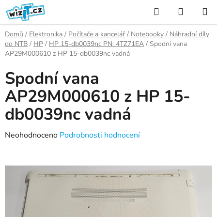
Přejít
Hledat
NÁKUP
na
KOŠÍK
obsah
Domů
/
Elektronika
/
Počítače a kancelář
/
Notebooky
/
Náhradní díly
do NTB
/
HP
/
HP 15-db0039nc PN: 4TZ71EA
/
Spodní vana
AP29M000610 z HP 15-db0039nc vadná
Spodní vana
AP29M000610 z HP 15-
db0039nc vadná
Průměrné
Neohodnoceno
Podrobnosti hodnocení
hodnocení
produktu
je
0,0
z
5