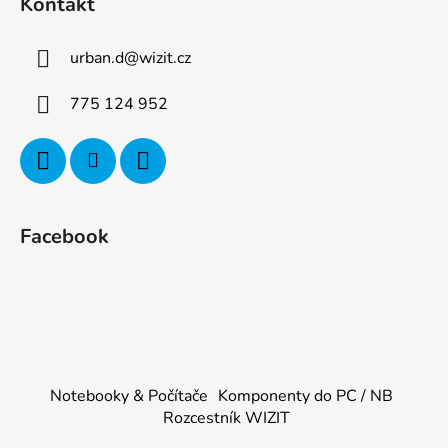
Kontakt
urban.d
@
wizit.cz
775 124 952
Facebook
Notebooky & Počítače
Komponenty do PC / NB
Rozcestník WIZIT