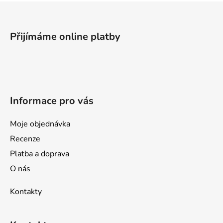
Z
á
p
Přijímáme online platby
a
t
í
Informace pro vás
Moje objednávka
Recenze
Platba a doprava
O nás
Kontakty