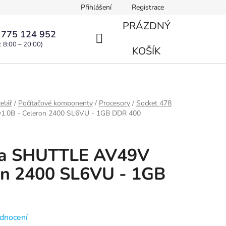
Přihlášení
Registrace
PRÁZDNÝ
 775 124 952
: 8:00 – 20:00)
NÁKUPNÍ
KOŠÍK
KOŠÍK
elář
/
Počítačové komponenty
/
Procesory
/
Socket 478
1.0B - Celeron 2400 SL6VU - 1GB DDR 400
ka SHUTTLE AV49V
ron 2400 SL6VU - 1GB
dnocení