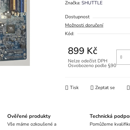
hodnocení
Značka:
SHUTTLE
produktu
Dostupnost
je
Možnosti doručení
0,0
Kód:
z
5
899 Kč
hvězdiček.
Nelze odečíst DPH
Osvobozeno podle §90
Měrná cena:
Tisk
Zeptat se
Ověřené produkty
Technická podpo
Vše máme ozkoušené a
Pomůžeme kvalifik