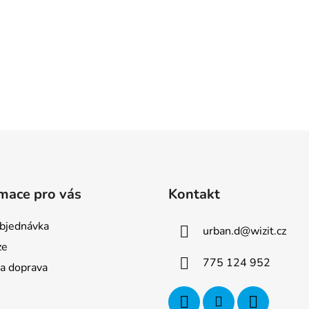
mace pro vás
Kontakt
bjednávka
urban.d
@
wizit.cz
ze
775 124 952
 a doprava