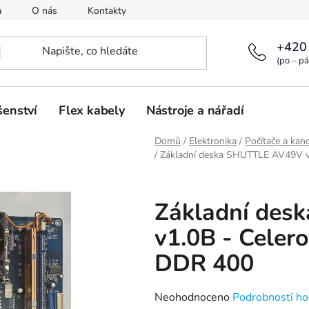
a
O nás
Kontakty
+420
(po – pá
šenství
Flex kabely
Nástroje a nářadí
Domů
/
Elektronika
/
Počítače a kanc
/
Základní deska SHUTTLE AV49V v
Základní des
v1.0B - Cele
DDR 400
Průměrné
Neohodnoceno
Podrobnosti ho