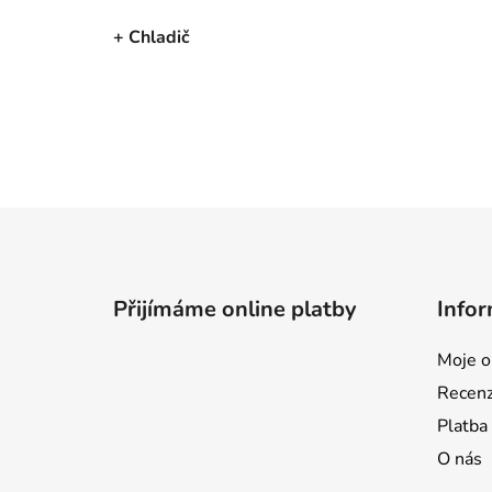
+ Chladič
Z
á
p
Přijímáme online platby
Infor
a
t
Moje o
í
Recen
Platba
O nás