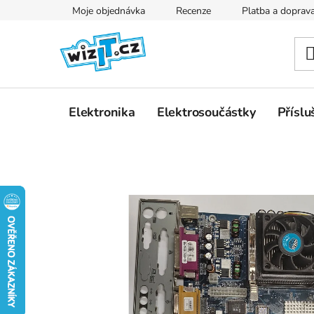
Přejít
Moje objednávka
Recenze
Platba a doprav
na
obsah
Elektronika
Elektrosoučástky
Příslu