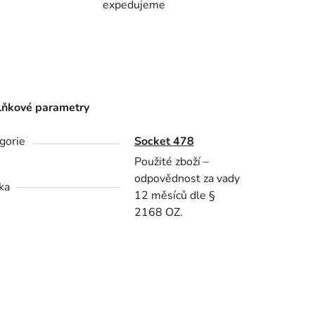
expedujeme
ňkové parametry
gorie
Socket 478
Použité zboží –
odpovědnost za vady
ka
12 měsíců dle §
2168 OZ.