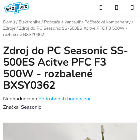
Přejít
Hledat
NÁKUP
na
KOŠÍK
obsah
Domů
/
Elektronika
/
Počítače a kancelář
/
Počítačové komponenty
/
Zdroje
/
Zdroj do PC Seasonic SS-500ES Acitve PFC F3 500W -
rozbalené BXSY0362
Zdroj do PC Seasonic SS-
500ES Acitve PFC F3
500W - rozbalené
BXSY0362
Průměrné
Neohodnoceno
Podrobnosti hodnocení
hodnocení
Značka:
Seasonic
produktu
je
0,0