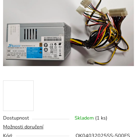
z
5
hvězdiček.
Dostupnost
Skladem
(1 ks)
Možnosti doručení
Kód:
OK04032025SS-500ES