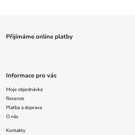
Z
á
p
Přijímáme online platby
a
t
í
Informace pro vás
Moje objednávka
Recenze
Platba a doprava
O nás
Kontakty