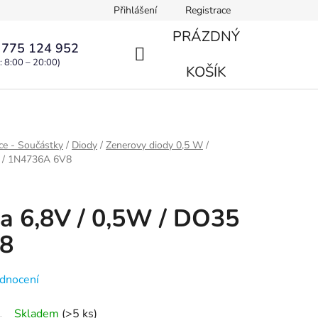
Přihlášení
Registrace
PRÁZDNÝ
 775 124 952
: 8:00 – 20:00)
NÁKUPNÍ
KOŠÍK
KOŠÍK
ce - Součástky
/
Diody
/
Zenerovy diody 0,5 W
/
5 / 1N4736A 6V8
a 6,8V / 0,5W / DO35
V8
dnocení
Skladem
(>5 ks)