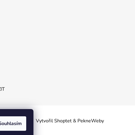
ZIT
obních
Vytvořil Shoptet
&
PekneWeby
Souhlasím