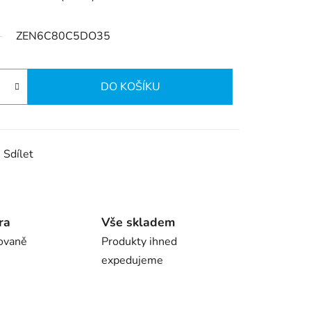
ZEN6C80C5DO35
DO KOŠÍKU
Sdílet
ra
Vše skladem
ovaně
Produkty ihned
expedujeme