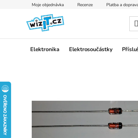
Přejít
Moje objednávka
Recenze
Platba a doprav
na
obsah
Elektronika
Elektrosoučástky
Příslu