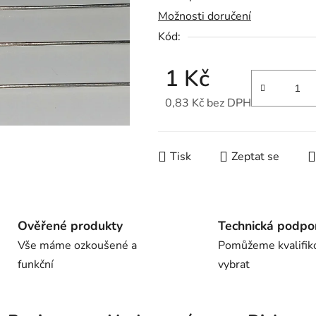
Možnosti doručení
je
Kód:
0,0
z
1 Kč
5
hvězdiček.
0,83 Kč bez DPH
Měrná cena:
Tisk
Zeptat se
Ověřené produkty
Technická podpo
Vše máme ozkoušené a
Pomůžeme kvalifik
funkční
vybrat