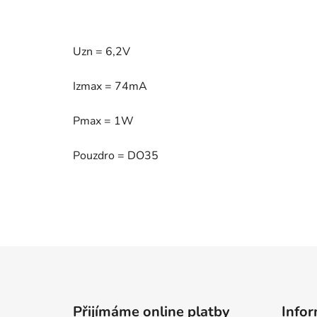
Uzn = 6,2V
Izmax = 74mA
Pmax = 1W
Pouzdro = DO35
Z
á
p
Přijímáme online platby
Infor