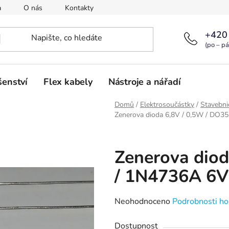
a
O nás
Kontakty
+420
(po – pá
šenství
Flex kabely
Nástroje a nářadí
Domů
/
Elektrosoučástky
/
Stavebni
Zenerova dioda 6,8V / 0,5W / DO3
Zenerova diod
/ 1N4736A 6
Průměrné
Neohodnoceno
Podrobnosti ho
hodnocení
Dostupnost
produktu