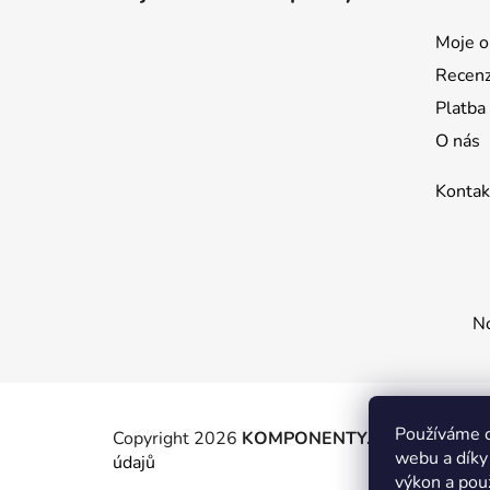
a
t
Moje o
í
Recen
Platba
O nás
Kontak
No
Používáme c
Copyright 2026
KOMPONENTY.NET / WIZIT.E
webu a díky
údajů
výkon a pou