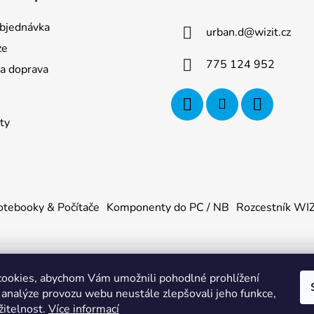
bjednávka
urban.d
@
wizit.cz
ze
775 124 952
 a doprava
ty
tebooky & Počítače
Komponenty do PC / NB
Rozcestník WI
ookies, abychom Vám umožnili pohodlné prohlížení
U
. Všechna práva vyhrazena.
|
Obchodní podmínky
|
Ochrana os
 analýze provozu webu neustále zlepšovali jeho funkce,
žitelnost.
Více informací