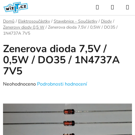
Přejít
Hledat
NÁKUP
na
KOŠÍK
obsah
Domů
/
Elektrosoučástky
/
Stavebnice - Součástky
/
Diody
/
Zenerovy diody 0,5 W
/
Zenerova dioda 7,5V / 0,5W / DO35 /
1N4737A 7V5
Zenerova dioda 7,5V /
0,5W / DO35 / 1N4737A
7V5
Průměrné
Neohodnoceno
Podrobnosti hodnocení
hodnocení
produktu
je
0,0
z
5