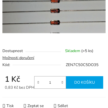
hvězdiček.
Dostupnost
Skladem
(>5 ks)
Možnosti doručení
Kód:
ZEN7C50C5DO35
1 Kč
DO KOŠÍKU
0,83 Kč bez DPH
Měrná cena:
Tisk
Zeptat se
Sdílet