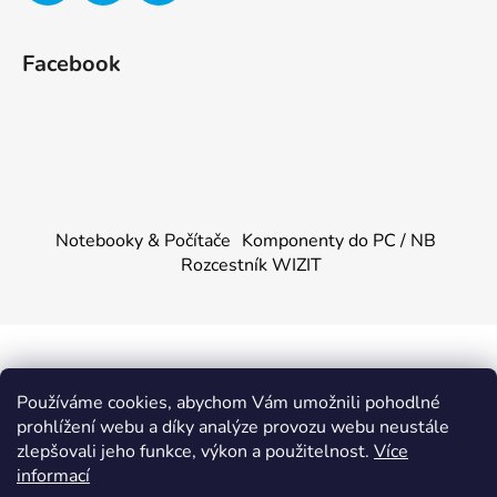
Facebook
Notebooky & Počítače
Komponenty do PC / NB
Rozcestník WIZIT
Vytvořil Shoptet
&
PekneWeby
Používáme cookies, abychom Vám umožnili pohodlné
Copyright 2026
KOMPONENTY.NET / WIZIT.EU
.
prohlížení webu a díky analýze provozu webu neustále
Všechna práva vyhrazena.
|
Obchodní podmínky
|
Ochrana
zlepšovali jeho funkce, výkon a použitelnost.
Více
osobních údajů
informací