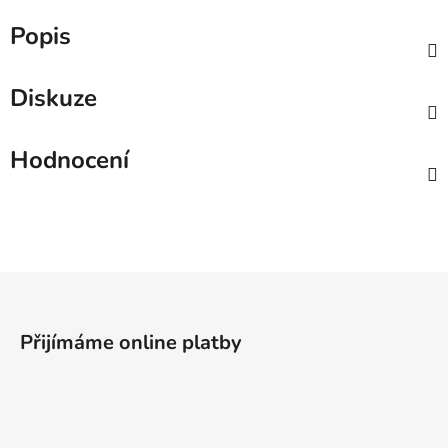
Popis
Diskuze
Hodnocení
Z
á
p
Přijímáme online platby
a
t
í