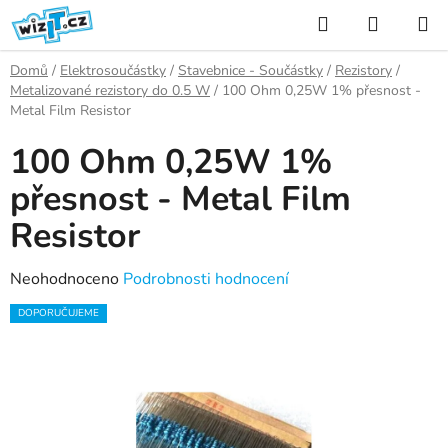
Přejít
Hledat
NÁKUP
na
KOŠÍK
obsah
Domů
/
Elektrosoučástky
/
Stavebnice - Součástky
/
Rezistory
/
Metalizované rezistory do 0.5 W
/
100 Ohm 0,25W 1% přesnost -
Metal Film Resistor
100 Ohm 0,25W 1%
přesnost - Metal Film
Resistor
Průměrné
Neohodnoceno
Podrobnosti hodnocení
hodnocení
DOPORUČUJEME
produktu
je
0,0
z
5