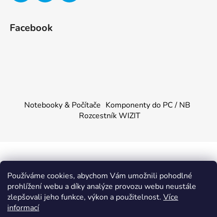
Facebook
Notebooky & Počítače
Komponenty do PC / NB
Rozcestník WIZIT
Vytvořil Shoptet
&
PekneWeby
Používáme cookies, abychom Vám umožnili pohodlné
Copyright 2026
KOMPONENTY.NET / WIZIT.EU
.
prohlížení webu a díky analýze provozu webu neustále
Všechna práva vyhrazena.
|
Obchodní podmínky
|
Ochrana
zlepšovali jeho funkce, výkon a použitelnost.
Více
osobních údajů
informací