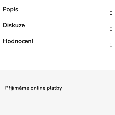
Popis
Diskuze
Hodnocení
Z
á
p
Přijímáme online platby
a
t
í