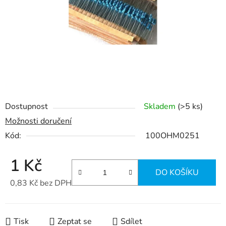
hvězdiček.
Dostupnost
Skladem
(>5 ks)
Možnosti doručení
Kód:
100OHM0251
1 Kč
DO KOŠÍKU
0,83 Kč bez DPH
Měrná cena:
Tisk
Zeptat se
Sdílet