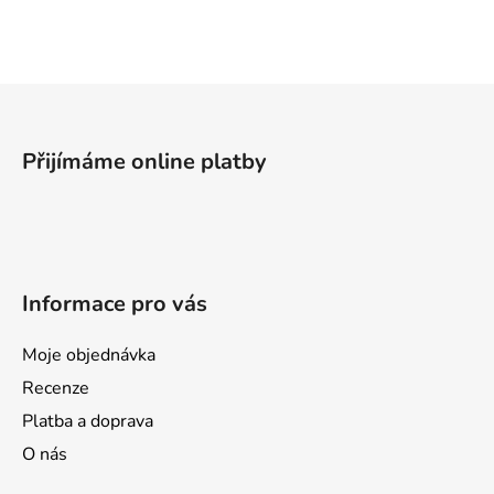
l
á
d
a
Z
c
á
í
p
p
Přijímáme online platby
a
r
v
t
k
í
y
v
Informace pro vás
ý
p
i
Moje objednávka
s
Recenze
u
Platba a doprava
O nás