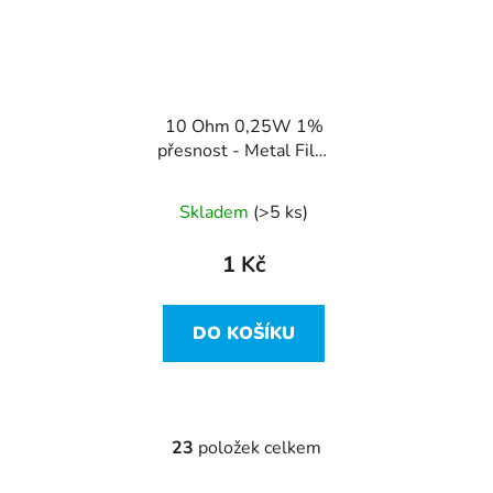
10 Ohm 0,25W 1%
přesnost - Metal Film
Resistor
Skladem
(>5 ks)
1 Kč
DO KOŠÍKU
23
položek celkem
O
v