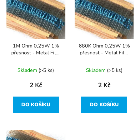
r
p
o
i
d
s
u
p
k
r
t
1M Ohm 0,25W 1%
680K Ohm 0,25W 1%
o
ů
přesnost - Metal Film
přesnost - Metal Film
d
Resistor
Resistor
u
Skladem
(>5 ks)
Skladem
(>5 ks)
k
t
2 Kč
2 Kč
ů
DO KOŠÍKU
DO KOŠÍKU