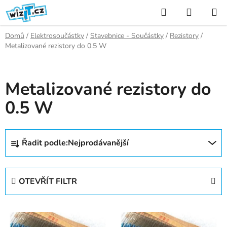
Přejít
Hledat
NÁKUP
na
KOŠÍK
obsah
Domů
/
Elektrosoučástky
/
Stavebnice - Součástky
/
Rezistory
/
Metalizované rezistory do 0.5 W
Metalizované rezistory do
0.5 W
Ř
Řadit podle:
Nejprodávanější
a
z
e
OTEVŘÍT FILTR
n
í
V
p
ý