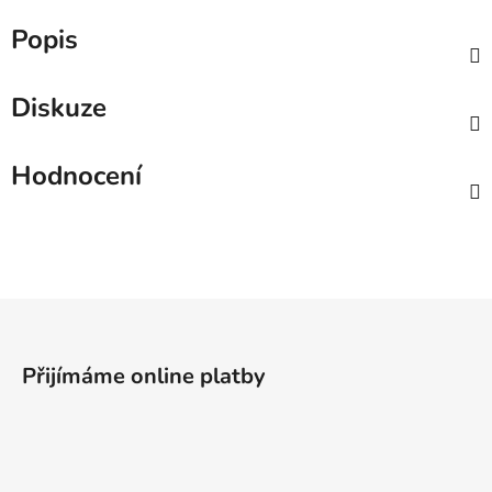
Popis
Diskuze
Hodnocení
Z
á
p
Přijímáme online platby
a
t
í