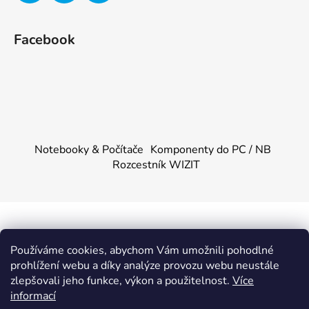
Facebook
Notebooky & Počítače
Komponenty do PC / NB
Rozcestník WIZIT
Vytvořil Shoptet
&
PekneWeby
Používáme cookies, abychom Vám umožnili pohodlné
Copyright 2026
KOMPONENTY.NET / WIZIT.EU
.
prohlížení webu a díky analýze provozu webu neustále
Všechna práva vyhrazena.
|
Obchodní podmínky
|
Ochrana
zlepšovali jeho funkce, výkon a použitelnost.
Více
osobních údajů
informací