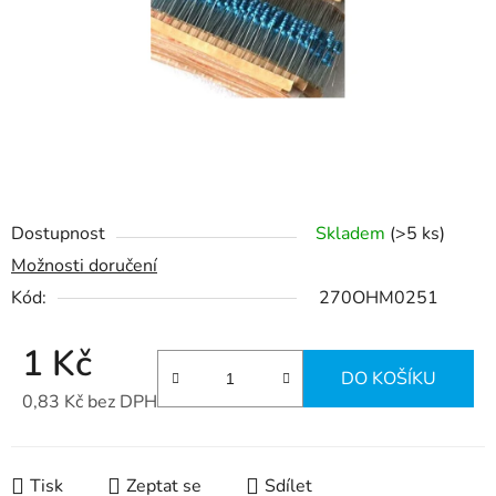
hvězdiček.
Dostupnost
Skladem
(>5 ks)
Možnosti doručení
Kód:
270OHM0251
1 Kč
DO KOŠÍKU
0,83 Kč bez DPH
Měrná cena:
Tisk
Zeptat se
Sdílet