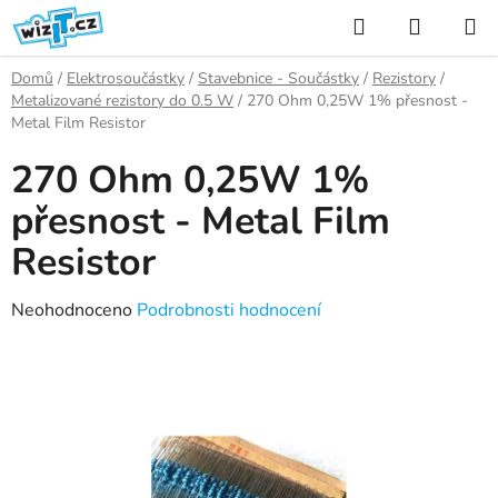
Přejít
Hledat
NÁKUP
na
KOŠÍK
obsah
Domů
/
Elektrosoučástky
/
Stavebnice - Součástky
/
Rezistory
/
Metalizované rezistory do 0.5 W
/
270 Ohm 0,25W 1% přesnost -
Metal Film Resistor
270 Ohm 0,25W 1%
přesnost - Metal Film
Resistor
Průměrné
Neohodnoceno
Podrobnosti hodnocení
hodnocení
produktu
je
0,0
z
5