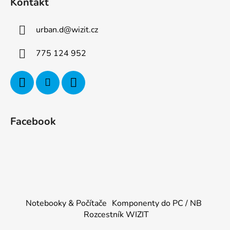
Kontakt
urban.d
@
wizit.cz
775 124 952
Facebook
Notebooky & Počítače
Komponenty do PC / NB
Rozcestník WIZIT