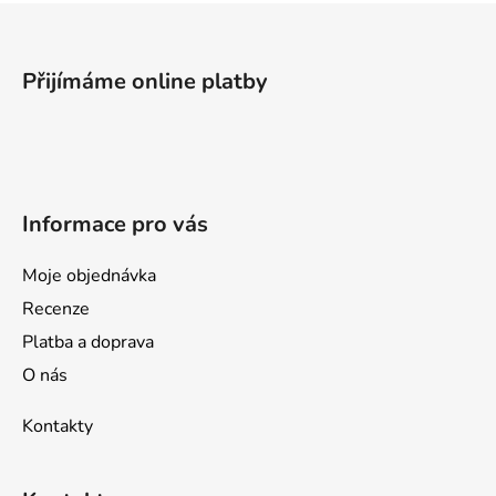
Z
á
p
Přijímáme online platby
a
t
í
Informace pro vás
Moje objednávka
Recenze
Platba a doprava
O nás
Kontakty