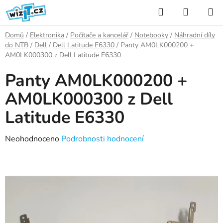
Přejít
Hledat
NÁKUP
na
KOŠÍK
obsah
Domů
/
Elektronika
/
Počítače a kancelář
/
Notebooky
/
Náhradní díly
do NTB
/
Dell
/
Dell Latitude E6330
/
Panty AM0LK000200 +
AM0LK000300 z Dell Latitude E6330
Panty AM0LK000200 +
AM0LK000300 z Dell
Latitude E6330
Průměrné
Neohodnoceno
Podrobnosti hodnocení
hodnocení
produktu
je
0,0
z
5