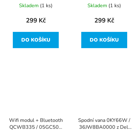
Skladem
(1 ks)
Skladem
(1 ks)
299 Kč
299 Kč
DO KOŠÍKU
DO KOŠÍKU
Wifi modul + Bluetooth
Spodní vana 0KY66W /
QCWB335 / 05GC50 z
36JW8BA0000 z Dell
Dell Inspiron 15-3537
Vostro 14-5480 vada