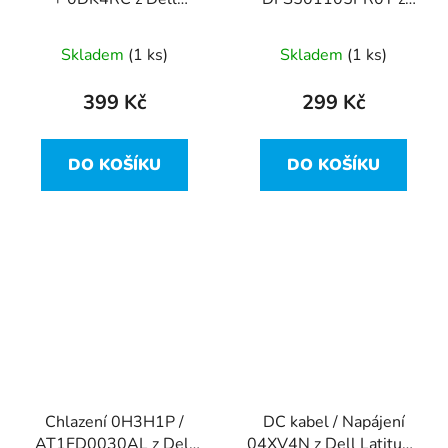
Latitude E5470
Dell Latitude E5470
Skladem
(1 ks)
Skladem
(1 ks)
399 Kč
299 Kč
DO KOŠÍKU
DO KOŠÍKU
Chlazení 0H3H1P /
DC kabel / Napájení
AT1FD0030AL z Dell
04XV4N z Dell Latitude