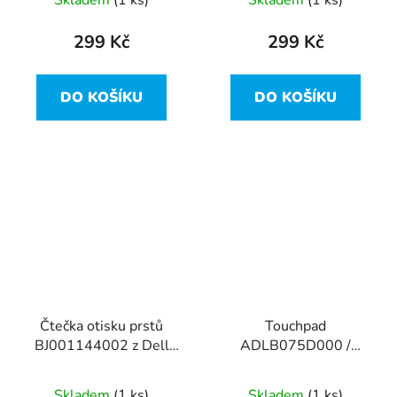
Skladem
(1 ks)
Skladem
(1 ks)
299 Kč
299 Kč
DO KOŠÍKU
DO KOŠÍKU
Čtečka otisku prstů
Touchpad
BJ001144002 z Dell
ADLB075D000 /
Vostro 14-5480
SB075D-1400 z Dell
Vostro 14-5480
Skladem
(1 ks)
Skladem
(1 ks)