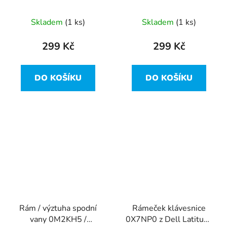
H84003-006 z Dell
EM7455 / DW5811e z
Latitude E5470
Dell Latitude E5470
Skladem
(1 ks)
Skladem
(1 ks)
299 Kč
299 Kč
DO KOŠÍKU
DO KOŠÍKU
Rám / výztuha spodní
Rámeček klávesnice
vany 0M2KH5 /
0X7NP0 z Dell Latitude