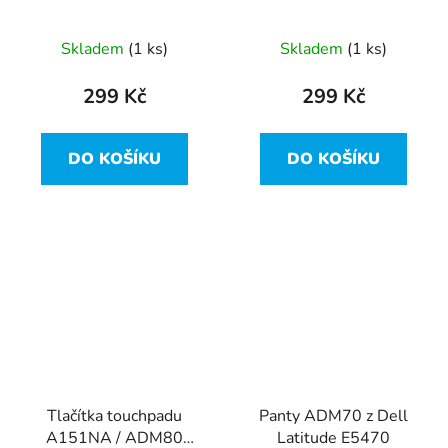
DC02C00B210 rev: 1.0
Latitude E5470
z Dell Latitude E5470
Skladem
(1 ks)
Skladem
(1 ks)
299 Kč
299 Kč
DO KOŠÍKU
DO KOŠÍKU
Tlačítka touchpadu
Panty ADM70 z Dell
A151NA / ADM80
Latitude E5470