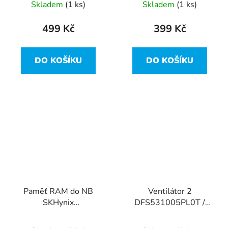
Skladem
(1 ks)
Skladem
(1 ks)
499 Kč
399 Kč
DO KOŠÍKU
DO KOŠÍKU
Paměť RAM do NB
Ventilátor 2
SKHynix
DFS531005PL0T /
HMT451S6BFR8A-PB
0PPD50 z Dell Vostro
4GB 1600Mhz DDR3
14-5480