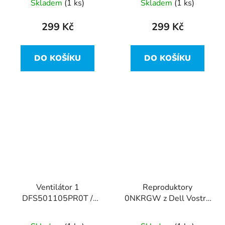
Skladem
(1 ks)
Skladem
(1 ks)
PC3L
299 Kč
299 Kč
DO KOŠÍKU
DO KOŠÍKU
Ventilátor 1
Reproduktory
DFS501105PR0T /
0NKRGW z Dell Vostro
0HGT7X z Dell Vostro
14-5480
14-5480