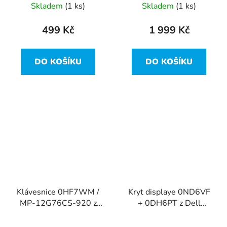
Skladem
(1 ks)
Skladem
(1 ks)
499 Kč
1 999 Kč
DO KOŠÍKU
DO KOŠÍKU
Klávesnice 0HF7WM /
Kryt displaye 0ND6VF
MP-12G76CS-920 z
+ 0DH6PT z Dell
Dell Vostro 14-5480
Vostro 14-5480