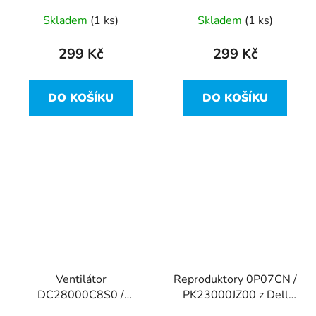
Inspiron 15-3537
Skladem
(1 ks)
Skladem
(1 ks)
299 Kč
299 Kč
DO KOŠÍKU
DO KOŠÍKU
Ventilátor
Reproduktory 0P07CN /
DC28000C8S0 /
PK23000JZ00 z Dell
074X7K z Dell Inspiron
Inspiron 15-3537