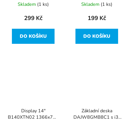
Skladem
(1 ks)
Skladem
(1 ks)
299 Kč
199 Kč
DO KOŠÍKU
DO KOŠÍKU
Display 14"
Základní deska
B140XTN02 1366x768
DAJW8GMB8C1 s i3-
WXGA 30pin Slim z
4005U z Dell Vostro
Dell Vostro 14-5480
14-5480