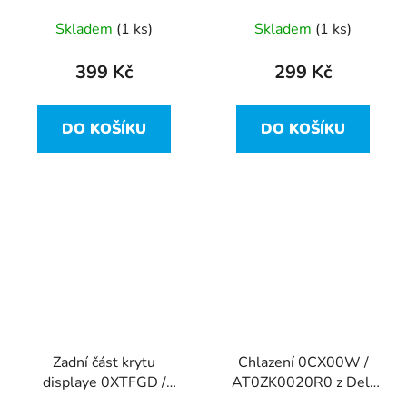
15-3537
Skladem
(1 ks)
Skladem
(1 ks)
399 Kč
299 Kč
DO KOŠÍKU
DO KOŠÍKU
Zadní část krytu
Chlazení 0CX00W /
displaye 0XTFGD /
AT0ZK0020R0 z Dell
AP0SZ000101 z Dell
Inspiron 15-3537