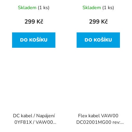
15-3537
Skladem
(1 ks)
Skladem
(1 ks)
299 Kč
299 Kč
DO KOŠÍKU
DO KOŠÍKU
DC kabel / Napájení
Flex kabel VAW00
0YF81X / VAW00
DC02001MG00 rev:
DC30100M900 z Dell
1.0 / 0DR1KW z Dell