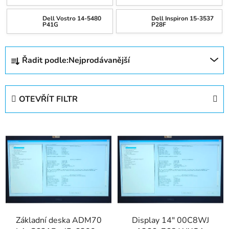
Dell Inspiron 15-3537
Dell Vostro 14-5480
P28F
P41G
Ř
Řadit podle:
Nejprodávanější
a
z
e
OTEVŘÍT FILTR
n
í
V
p
ý
r
p
o
i
d
s
u
p
k
r
t
Základní deska ADM70
Display 14" 00C8WJ
o
ů