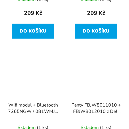
299 Kč
299 Kč
DO KOŠÍKU
DO KOŠÍKU
Wifi modul + Bluetooth
Panty FBJW8011010 +
7265NGW / 081WMJ z
FBJW8012010 z Dell
Dell Vostro 14-5480
Vostro 14-5480
Skladem
(1 ks)
Skladem
(1 ks)