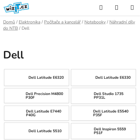
Přejít
Hledat
NÁKUP
na
KOŠÍK
obsah
Domů
/
Elektronika
/
Počítače a kancelář
/
Notebooky
/
Náhradní díly
do NTB
/
Dell
Dell
Dell Latitude E6320
Dell Latitude E6330
Dell Precision M4800
Dell Studio 1735
P30F
PP31L
Dell Latitude E7440
Dell Latitude E5540
P40G
P35F
Dell Inspiron 5559
Dell Latitude 5510
P51F