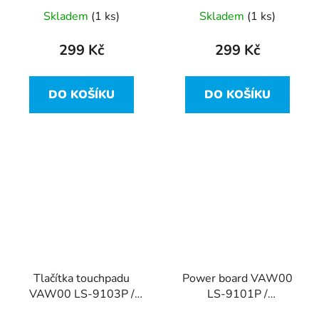
Inspiron 15-3537
Inspiron 15-3537
Skladem
(1 ks)
Skladem
(1 ks)
299 Kč
299 Kč
DO KOŠÍKU
DO KOŠÍKU
Tlačítka touchpadu
Power board VAW00
VAW00 LS-9103P /
LS-9101P /
NBX00019P00 Dell
NBX00019O00 z Dell