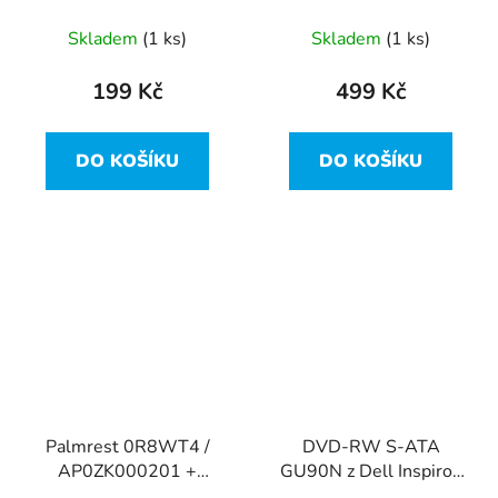
vada
4200U z Dell Inspiron
15-3537 vadná
Skladem
(1 ks)
Skladem
(1 ks)
199 Kč
499 Kč
DO KOŠÍKU
DO KOŠÍKU
Palmrest 0R8WT4 /
DVD-RW S-ATA
AP0ZK000201 +
GU90N z Dell Inspiron
touchpad z Dell Inspiron
15-3537