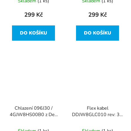
Skladem
(1 ks)
Skladem
(1 ks)
299 Kč
299 Kč
DO KOŠÍKU
DO KOŠÍKU
Chlazení 096J30 /
Flex kabel
4GJW8HS00B0 z Dell
DDJW8GLC010 rev: 3A
Vostro 14-5480
/ 0WXGVT z Dell
Vostro 14-5480