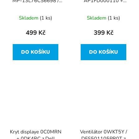
MP-13L76CS6698 /
AP1FD000110 +
PK1313D3A10 z Dell
touchpad z Dell
Latitude E5470
Latitude E5470
Skladem
(1 ks)
Skladem
(1 ks)
499 Kč
399 Kč
DO KOŠÍKU
DO KOŠÍKU
Kryt displaye 0C0MRN
Ventilátor 0WKT5Y /
+ 0DK4RC z Dell
DFS501105PR0T z