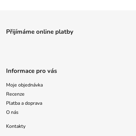
í
p
Z
r
v
á
k
p
Přijímáme online platby
y
a
v
t
ý
í
p
i
s
Informace pro vás
u
Moje objednávka
Recenze
Platba a doprava
O nás
Kontakty