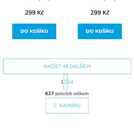
299 Kč
299 Kč
DO KOŠÍKU
DO KOŠÍKU
NAČÍST 48 DALŠÍCH
S
1
t
14
r
O
á
627
položek celkem
v
n
l
k
NAHORU
á
o
d
v
a
á
c
n
í