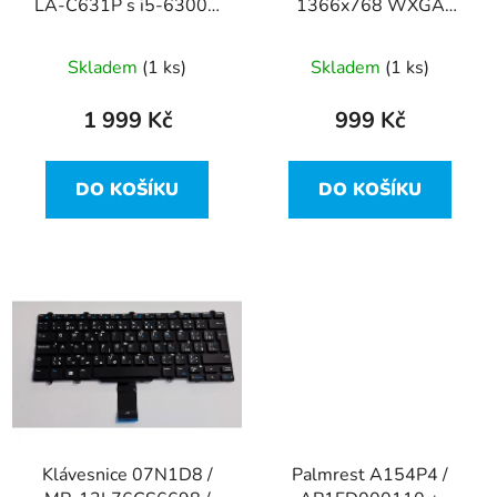
LA-C631P s i5-6300U
1366x768 WXGA
d
z Dell Latitude E5470
30pin Slim z Dell
u
Latitude E5470
Skladem
(1 ks)
Skladem
(1 ks)
k
t
1 999 Kč
999 Kč
ů
DO KOŠÍKU
DO KOŠÍKU
Klávesnice 07N1D8 /
Palmrest A154P4 /