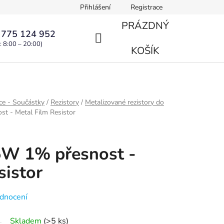
Přihlášení
Registrace
PRÁZDNÝ
 775 124 952
: 8:00 – 20:00)
NÁKUPNÍ
KOŠÍK
KOŠÍK
ce - Součástky
/
Rezistory
/
Metalizované rezistory do
 - Metal Film Resistor
W 1% přesnost -
sistor
dnocení
Skladem
(>5 ks)