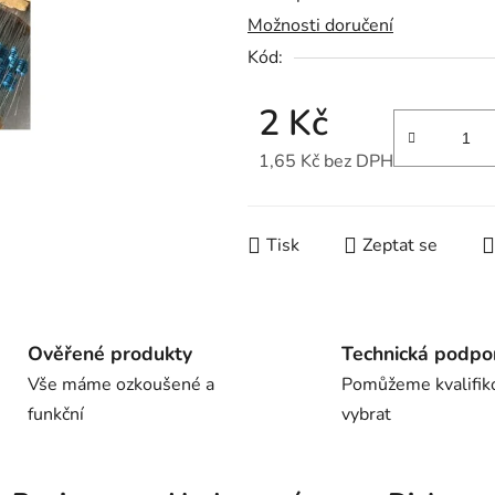
Možnosti doručení
je
Kód:
0,0
z
2 Kč
5
hvězdiček.
1,65 Kč bez DPH
Měrná cena:
Tisk
Zeptat se
Ověřené produkty
Technická podpo
Vše máme ozkoušené a
Pomůžeme kvalifik
funkční
vybrat