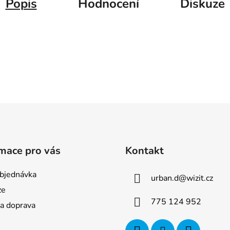
Popis
Hodnocení
Diskuze
mace pro vás
Kontakt
bjednávka
urban.d
@
wizit.cz
ze
775 124 952
 a doprava