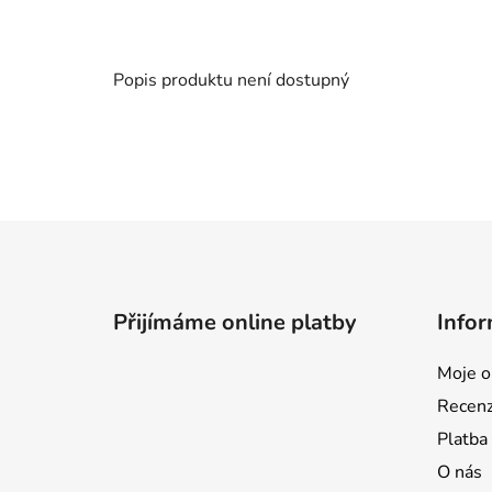
Popis produktu není dostupný
Z
á
p
Přijímáme online platby
Infor
a
t
Moje o
í
Recen
Platba
O nás