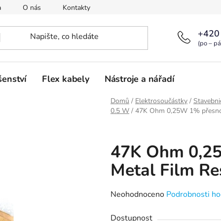
a
O nás
Kontakty
+420
(po – pá
šenství
Flex kabely
Nástroje a nářadí
Domů
/
Elektrosoučástky
/
Stavebni
0.5 W
/
47K Ohm 0,25W 1% přesnost
47K Ohm 0,25
Metal Film Re
Průměrné
Neohodnoceno
Podrobnosti ho
hodnocení
Dostupnost
produktu