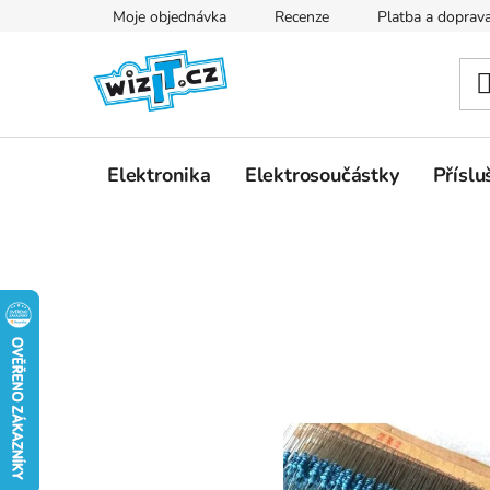
Přejít
Moje objednávka
Recenze
Platba a doprav
na
obsah
Elektronika
Elektrosoučástky
Příslu