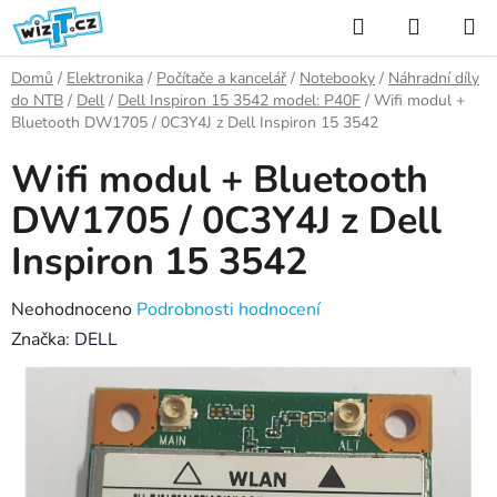
Přejít
Hledat
NÁKUP
na
KOŠÍK
obsah
Domů
/
Elektronika
/
Počítače a kancelář
/
Notebooky
/
Náhradní díly
do NTB
/
Dell
/
Dell Inspiron 15 3542 model: P40F
/
Wifi modul +
Bluetooth DW1705 / 0C3Y4J z Dell Inspiron 15 3542
Wifi modul + Bluetooth
DW1705 / 0C3Y4J z Dell
Inspiron 15 3542
Průměrné
Neohodnoceno
Podrobnosti hodnocení
hodnocení
Značka:
DELL
produktu
je
0,0
z
5