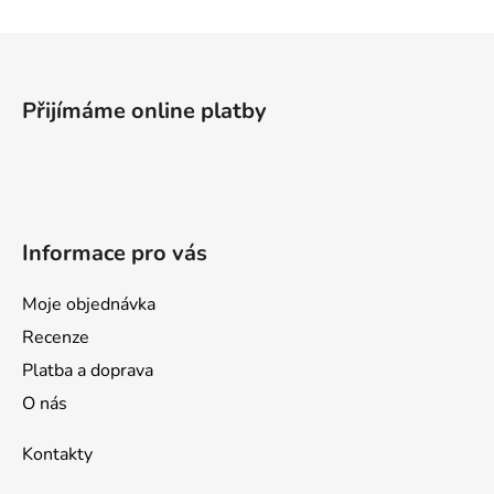
Z
á
p
Přijímáme online platby
a
t
í
Informace pro vás
Moje objednávka
Recenze
Platba a doprava
O nás
Kontakty