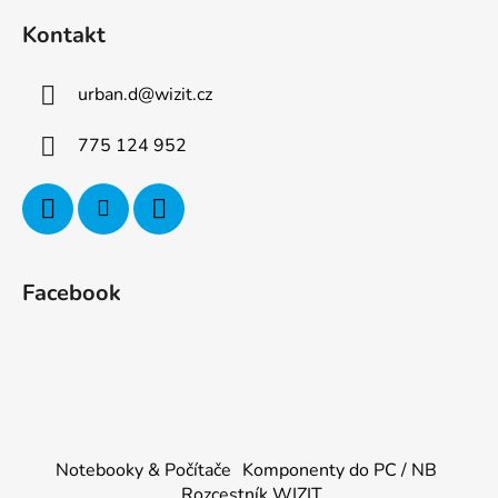
Kontakt
urban.d
@
wizit.cz
775 124 952
Facebook
Notebooky & Počítače
Komponenty do PC / NB
Rozcestník WIZIT