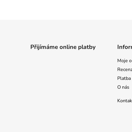
Z
á
p
Přijímáme online platby
Infor
a
t
Moje o
í
Recen
Platba
O nás
Kontak