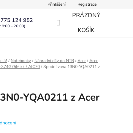
Přihlášení
Registrace
PRÁZDNÝ
 775 124 952
: 8:00 – 20:00)
NÁKUPNÍ
KOŠÍK
KOŠÍK
elář
/
Notebooky
/
Náhradní díly do NTB
/
Acer
/
Acer
G-374G75Mikk / AIC70
/
Spodní vana 13N0-YQA0211 z
13N0-YQA0211 z Acer
dnocení