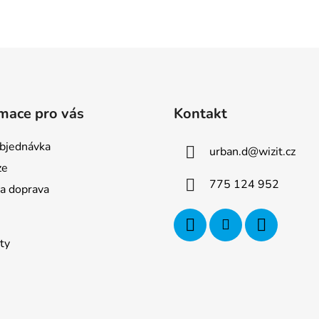
mace pro vás
Kontakt
bjednávka
urban.d
@
wizit.cz
ze
775 124 952
 a doprava
ty