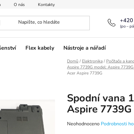
a
O nás
Kontakty
+420
(po – pá
šenství
Flex kabely
Nástroje a nářadí
Domů
/
Elektronika
/
Počítače a kanc
Aspire 7739G model: Aspire 7739
Acer Aspire 7739G
Spodní vana 
Aspire 7739G
Průměrné
Neohodnoceno
Podrobnosti ho
hodnocení