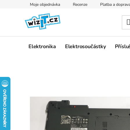
Přejít
Moje objednávka
Recenze
Platba a doprav
na
obsah
Elektronika
Elektrosoučástky
Příslu