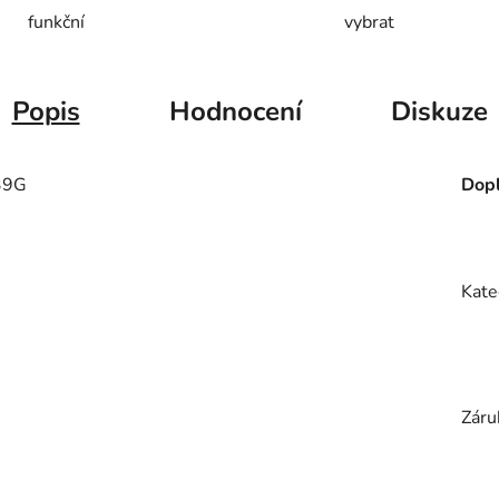
funkční
vybrat
Popis
Hodnocení
Diskuze
39G
Dopl
Kate
Záru