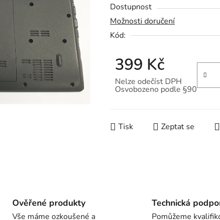
Dostupnost
produktu
Možnosti doručení
je
Kód:
0,0
z
399 Kč
5
hvězdiček.
Nelze odečíst DPH
Osvobozeno podle §90
Měrná cena:
Tisk
Zeptat se
Ověřené produkty
Technická podpo
Vše máme ozkoušené a
Pomůžeme kvalifik