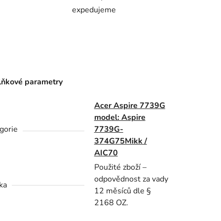
expedujeme
ňkové parametry
Acer Aspire 7739G
model: Aspire
gorie
7739G-
374G75Mikk /
AIC70
Použité zboží –
odpovědnost za vady
ka
12 měsíců dle §
2168 OZ.