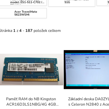
model: ES1-511-C702 /
51G
Z5W1M
Acer TravelMate
5623WSMi
Stránka
1
z
4
-
187
položek celkem
V
ý
p
s
p
r
o
d
Paměť RAM do NB Kingston
Základní deska DA0Z
u
ACR16D3LS1NBG/4G 4GB
s Celeron N2840 z Ace
k