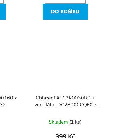
DO KOŠÍKU
00160 z
Chlazení AT12K0030R0 +
532
ventilátor DC28000CQF0 z
Acer Aspire E1-532
Skladem
(1 ks)
399 Kč