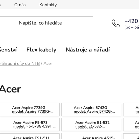
a
O nás
Kontakty
+420
(po – pá
šenství
Flex kabely
Nástroje a nářadí
Náhradní díly do NTB
/
Acer
Acer
Acer Aspire 7739G
Acer Aspire 5742G
A
model: Aspire 7739G-
model: Aspire 5742G-
m
374G75Mikk / AIC70
374G50Mnkk / PEW71
5
Acer Aspire F5-573
Acer Aspire E1-532
A
model: F5-573G-599T /
model: E1-532-
mo
N16Q2
29554G50Mnkk
2
Acer Aspire ES1-511
Acer Aspire A515-
A