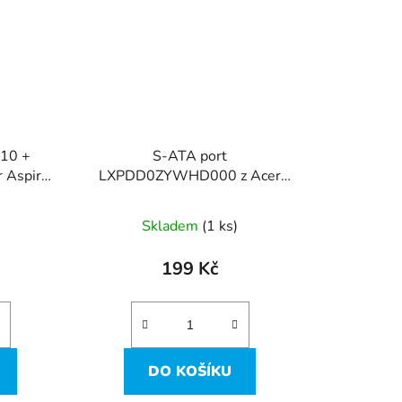
10 +
S-ATA port
 Aspire
LXPDD0ZYWHD000 z Acer
Aspire ES1-711
Skladem
(1 ks)
199 Kč
DO KOŠÍKU