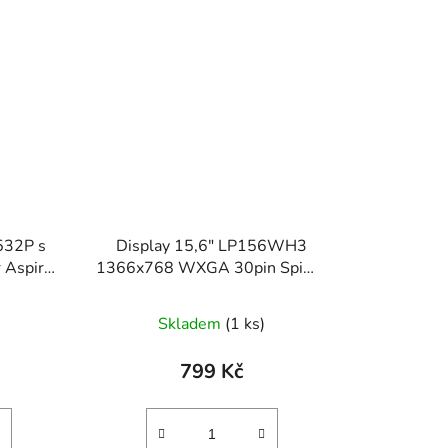
532P s
Display 15,6" LP156WH3
 Aspire
1366x768 WXGA 30pin Spim z
Acer Aspire E1-532
Skladem
(1 ks)
799 Kč