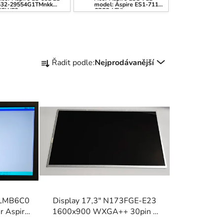
532-29554G1TMnkk
model: Aspire ES1-711-
V5WE2
C7CS / ZYL
Ř
Řadit podle:
Nejprodávanější
a
z
e
n
í
p
r
o
d
u
k
YLMB6C0
Display 17,3" N173FGE-E23
t
r Aspire
1600x900 WXGA++ 30pin z