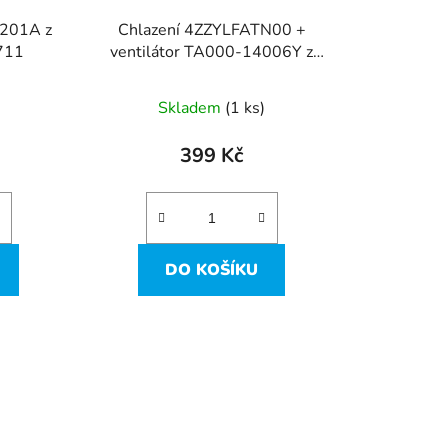
0201A z
Chlazení 4ZZYLFATN00 +
711
ventilátor TA000-14006Y z
Acer Aspire ES1-711
Skladem
(1 ks)
399 Kč
DO KOŠÍKU