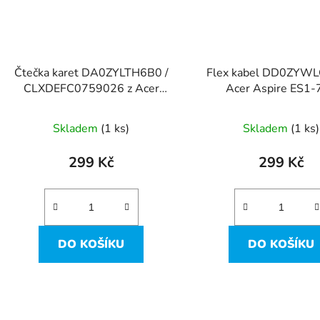
Čtečka karet DA0ZYLTH6B0 /
Flex kabel DD0ZYWL
CLXDEFC0759026 z Acer
Acer Aspire ES1-
Aspire ES1-711
Skladem
(1 ks)
Skladem
(1 ks)
299 Kč
299 Kč
DO KOŠÍKU
DO KOŠÍKU