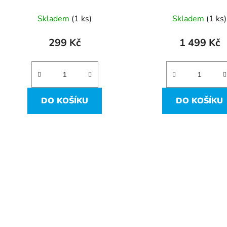
1600MHz DDR3 PC3L
ES1-711
t
Skladem
(1 ks)
Skladem
(1 ks)
ů
299 Kč
1 499 Kč
DO KOŠÍKU
DO KOŠÍKU