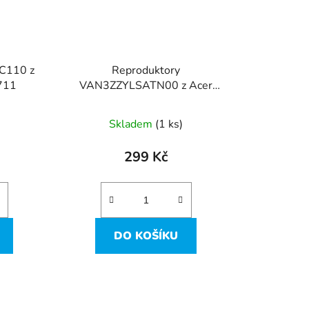
C110 z
Reproduktory
711
VAN3ZZYLSATN00 z Acer
Aspire ES1-711
Skladem
(1 ks)
299 Kč
DO KOŠÍKU