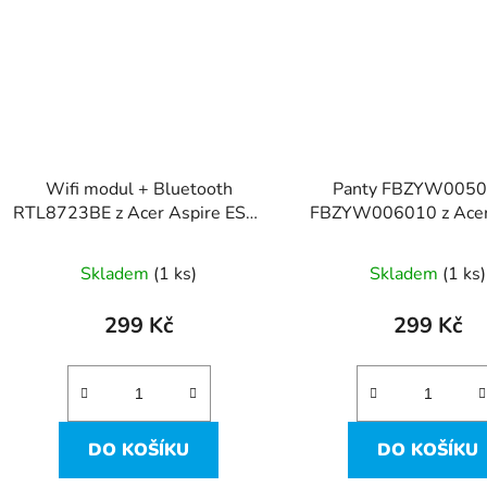
Wifi modul + Bluetooth
Panty FBZYW0050
RTL8723BE z Acer Aspire ES1-
FBZYW006010 z Acer
711
ES1-711
Skladem
(1 ks)
Skladem
(1 ks)
299 Kč
299 Kč
DO KOŠÍKU
DO KOŠÍKU