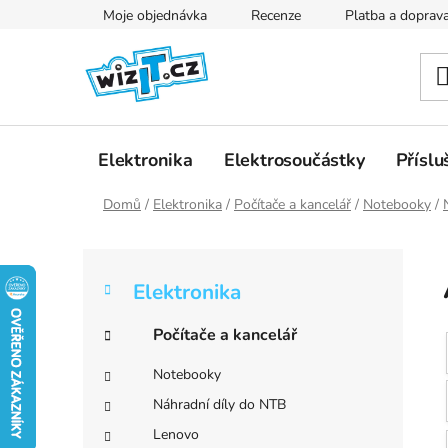
Přejít
Moje objednávka
Recenze
Platba a doprav
na
obsah
Elektronika
Elektrosoučástky
Příslu
Domů
/
Elektronika
/
Počítače a kancelář
/
Notebooky
/
P
K
Přeskočit
o
Elektronika
a
kategorie
s
t
t
Počítače a kancelář
e
r
g
Notebooky
a
o
Náhradní díly do NTB
r
n
i
Lenovo
n