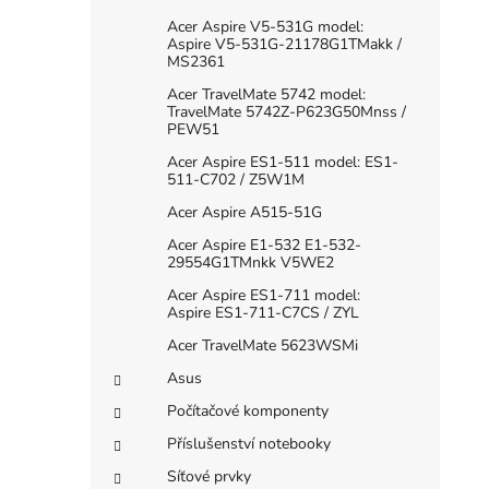
Acer Aspire V5-531G model:
Aspire V5-531G-21178G1TMakk /
MS2361
Acer TravelMate 5742 model:
TravelMate 5742Z-P623G50Mnss /
PEW51
Acer Aspire ES1-511 model: ES1-
511-C702 / Z5W1M
Acer Aspire A515-51G
Acer Aspire E1-532 E1-532-
29554G1TMnkk V5WE2
Acer Aspire ES1-711 model:
Aspire ES1-711-C7CS / ZYL
Acer TravelMate 5623WSMi
Asus
Počítačové komponenty
Příslušenství notebooky
Síťové prvky