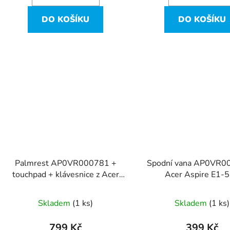
DO KOŠÍKU
DO KOŠÍKU
Palmrest AP0VR000781 +
Spodní vana AP0VR0
touchpad + klávesnice z Acer
Acer Aspire E1-
Aspire E1-532
Skladem
(1 ks)
Skladem
(1 ks)
799 Kč
399 Kč