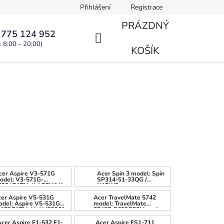
Přihlášení
Registrace
PRÁZDNÝ
 775 124 952
: 8:00 – 20:00)
NÁKUPNÍ
KOŠÍK
KOŠÍK
cer Aspire V3-571G
Acer Spin 3 model: Spin
odel: V3-571G-
SP314-51-33QG /
3234G1TMall / Q5WV1
N17W5
cer Aspire V5-531G
Acer TravelMate 5742
del: Aspire V5-531G-
model: TravelMate
1178G1TMakk / MS2361
5742Z-P623G50Mnss /
PEW51
cer Aspire E1-532 E1-
Acer Aspire ES1-711