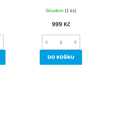
ů
Acer Aspire ES1-711
Skladem
(1 ks)
999 Kč
DO KOŠÍKU