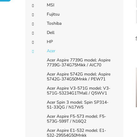
e
í
MSI
p
Fujitsu
a
Toshiba
n
Dell
e
HP
l
Acer
Acer Aspire 7739G model: Aspire
7739G-374G75Mikk / AIC70
Acer Aspire 5742G model: Aspire
5742G-374G50Mnkk / PEW71
i
Acer Aspire V3-571G model: V3-
571G-53234G1TMall / Q5WV1
Acer Spin 3 model: Spin SP314-
51-33QG / N17W5
Acer Aspire F5-573 model: F5-
573G-599T / N16Q2
Acer Aspire E1-532 model: E1-
532-29554G50Mnkk