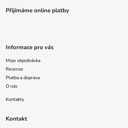
á
p
Přijímáme online platby
a
t
í
Informace pro vás
Moje objednávka
Recenze
Platba a doprava
O nás
Kontakty
Kontakt