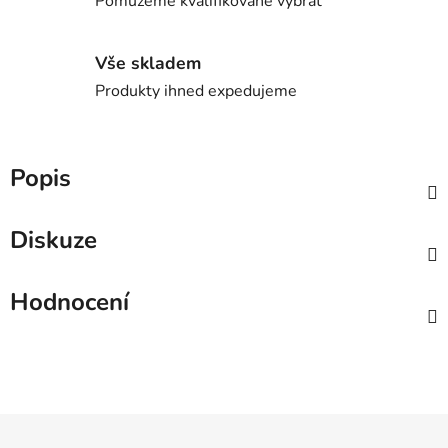
Pomůžeme kvalifikovaně vybrat
Vše skladem
Produkty ihned expedujeme
Popis
Diskuze
Hodnocení
Z