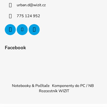
urban.d
@
wizit.cz
775 124 952
Facebook
Notebooky & Počítače
Komponenty do PC / NB
Rozcestník WIZIT