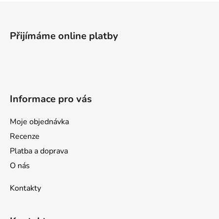
Z
á
p
Přijímáme online platby
a
t
í
Informace pro vás
Moje objednávka
Recenze
Platba a doprava
O nás
Kontakty