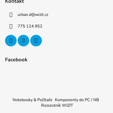
Kontakt
urban.d
@
wizit.cz
775 124 952
Facebook
Notebooky & Počítače
Komponenty do PC / NB
Rozcestník WIZIT