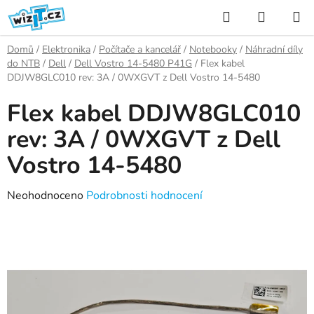
Přejít
Hledat
NÁKUP
na
KOŠÍK
obsah
Domů
/
Elektronika
/
Počítače a kancelář
/
Notebooky
/
Náhradní díly
do NTB
/
Dell
/
Dell Vostro 14-5480 P41G
/
Flex kabel
DDJW8GLC010 rev: 3A / 0WXGVT z Dell Vostro 14-5480
Flex kabel DDJW8GLC010
rev: 3A / 0WXGVT z Dell
Vostro 14-5480
Průměrné
Neohodnoceno
Podrobnosti hodnocení
hodnocení
produktu
je
0,0
z
5