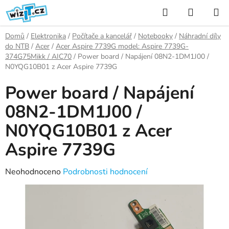
Přejít
Hledat
NÁKUP
na
KOŠÍK
obsah
Domů
/
Elektronika
/
Počítače a kancelář
/
Notebooky
/
Náhradní díly
do NTB
/
Acer
/
Acer Aspire 7739G model: Aspire 7739G-
374G75Mikk / AIC70
/
Power board / Napájení 08N2-1DM1J00 /
N0YQG10B01 z Acer Aspire 7739G
Power board / Napájení
08N2-1DM1J00 /
N0YQG10B01 z Acer
Aspire 7739G
Průměrné
Neohodnoceno
Podrobnosti hodnocení
hodnocení
produktu
je
0,0