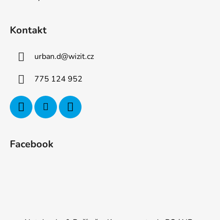
Kontakt
urban.d
@
wizit.cz
775 124 952
Facebook