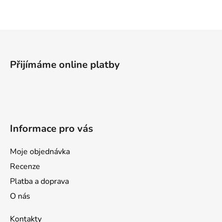
Z
á
p
Přijímáme online platby
a
t
í
Informace pro vás
Moje objednávka
Recenze
Platba a doprava
O nás
Kontakty