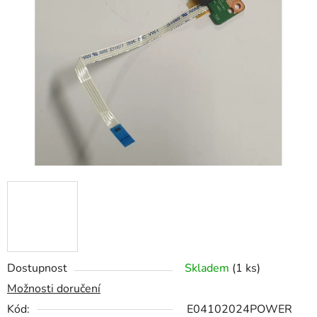
z
5
hvězdiček.
Dostupnost
Skladem
(1 ks)
Možnosti doručení
Kód:
E04102024POWER