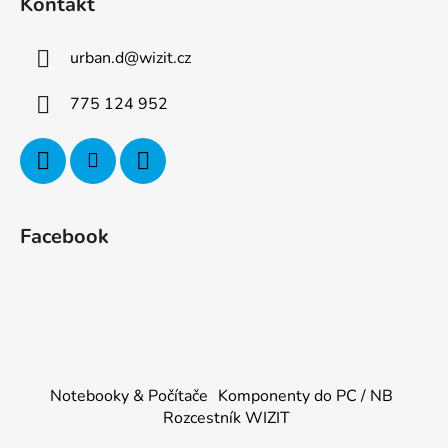
Kontakt
urban.d
@
wizit.cz
775 124 952
Facebook
Notebooky & Počítače
Komponenty do PC / NB
Rozcestník WIZIT