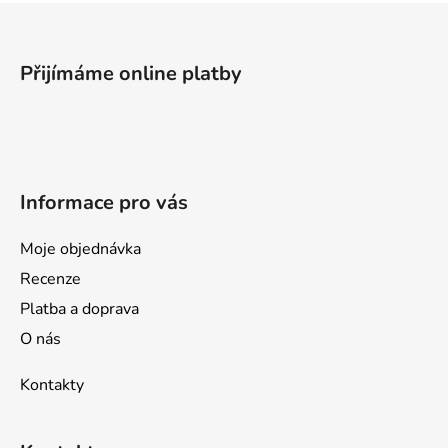
Z
á
p
Přijímáme online platby
a
t
í
Informace pro vás
Moje objednávka
Recenze
Platba a doprava
O nás
Kontakty