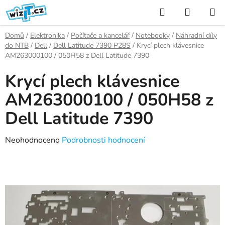
Přejít
Hledat
NÁKUP
na
KOŠÍK
obsah
Domů
/
Elektronika
/
Počítače a kancelář
/
Notebooky
/
Náhradní díly
do NTB
/
Dell
/
Dell Latitude 7390 P28S
/
Krycí plech klávesnice
AM263000100 / 050H58 z Dell Latitude 7390
Krycí plech klávesnice
AM263000100 / 050H58 z
Dell Latitude 7390
Průměrné
Neohodnoceno
Podrobnosti hodnocení
hodnocení
produktu
je
0,0
z
5