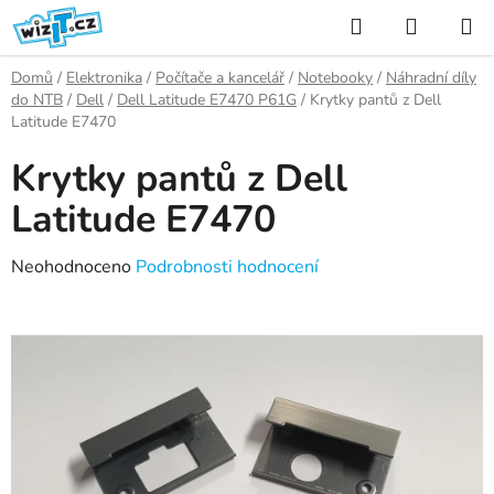
Přejít
Hledat
NÁKUP
na
KOŠÍK
obsah
Domů
/
Elektronika
/
Počítače a kancelář
/
Notebooky
/
Náhradní díly
do NTB
/
Dell
/
Dell Latitude E7470 P61G
/
Krytky pantů z Dell
Latitude E7470
Krytky pantů z Dell
Latitude E7470
Průměrné
Neohodnoceno
Podrobnosti hodnocení
hodnocení
produktu
je
0,0
z
5
hvězdiček.