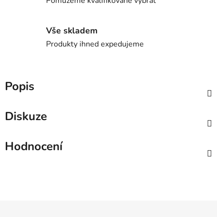
Pomůžeme kvalifikovaně vybrat
Vše skladem
Produkty ihned expedujeme
Popis
Diskuze
Hodnocení
Z