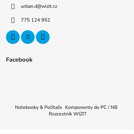
urban.d
@
wizit.cz
775 124 952
Facebook
Notebooky & Počítače
Komponenty do PC / NB
Rozcestník WIZIT