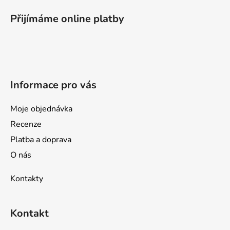
á
p
Přijímáme online platby
a
t
í
Informace pro vás
Moje objednávka
Recenze
Platba a doprava
O nás
Kontakty
Kontakt