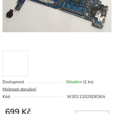
hvězdiček.
Dostupnost
Skladem
(1 ks)
Možnosti doručení
Kód:
W30112025DESKA
699 Kč