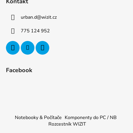
Kontakt
urban.d
@
wizit.cz
775 124 952
Facebook
Notebooky & Počítače
Komponenty do PC / NB
Rozcestník WIZIT