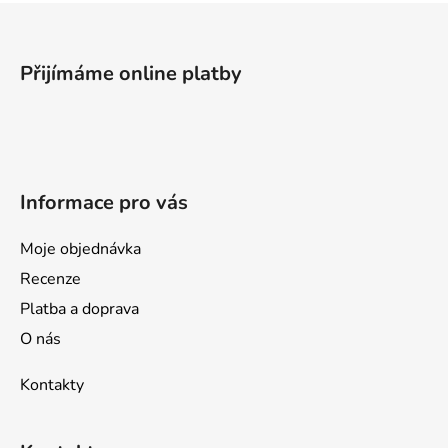
Z
á
p
Přijímáme online platby
a
t
í
Informace pro vás
Moje objednávka
Recenze
Platba a doprava
O nás
Kontakty