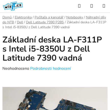
Přejít
Hledat
NÁKUP
na
KOŠÍK
obsah
Domů
/
Elektronika
/
Počítače a kancelář
/
Notebooky
/
Náhradní díly
do NTB
/
Dell
/
Dell Latitude 7390 P28S
/
Základní deska LA-F311P
s Intel i5-8350U z Dell Latitude 7390 vadná
Základní deska LA-F311P
s Intel i5-8350U z Dell
Latitude 7390 vadná
Průměrné
Neohodnoceno
Podrobnosti hodnocení
hodnocení
produktu
je
0,0
z
5