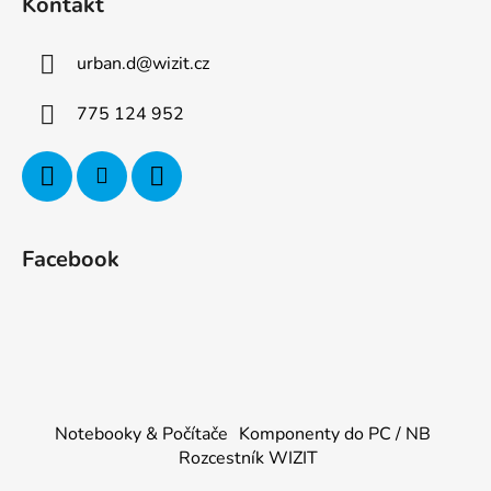
Kontakt
urban.d
@
wizit.cz
775 124 952
Facebook
Notebooky & Počítače
Komponenty do PC / NB
Rozcestník WIZIT