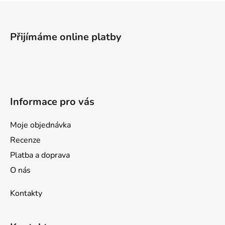
Z
á
p
Přijímáme online platby
a
t
í
Informace pro vás
Moje objednávka
Recenze
Platba a doprava
O nás
Kontakty