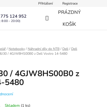
Přihlášení
Registrace
PRÁZDNÝ
 775 124 952
: 8:00 – 20:00)
NÁKUPNÍ
KOŠÍK
KOŠÍK
elář
/
Notebooky
/
Náhradní díly do NTB
/
Dell
/
Dell
96J30 / 4GJW8HS00B0 z Dell Vostro 14-5480
J30 / 4GJW8HS00B0 z
4-5480
dnocení
Skladem
(1 ks)