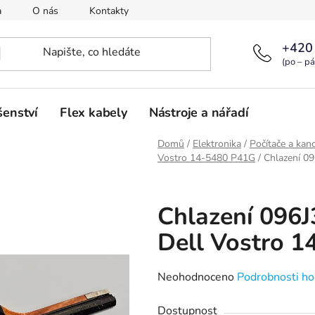
a
O nás
Kontakty
+420
(po – pá
šenství
Flex kabely
Nástroje a nářadí
Domů
/
Elektronika
/
Počítače a kanc
Vostro 14-5480 P41G
/
Chlazení 0
Chlazení 096
Dell Vostro 1
Průměrné
Neohodnoceno
Podrobnosti ho
hodnocení
Dostupnost
produktu