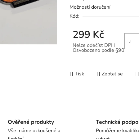
Možnosti doručení
je
Kód:
0,0
z
299 Kč
5
hvězdiček.
Nelze odečíst DPH
Osvobozeno podle §90
Měrná cena:
Tisk
Zeptat se
Ověřené produkty
Technická podpo
Vše máme ozkoušené a
Pomůžeme kvalifik
funkční
vybrat