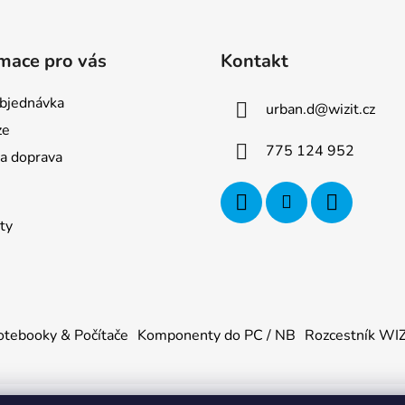
mace pro vás
Kontakt
bjednávka
urban.d
@
wizit.cz
ze
775 124 952
 a doprava
ty
tebooky & Počítače
Komponenty do PC / NB
Rozcestník WI