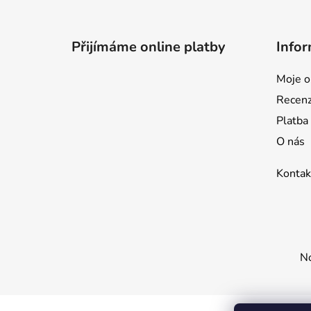
Z
á
p
Přijímáme online platby
Infor
a
t
Moje o
í
Recen
Platba
O nás
Kontak
No