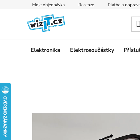
Přejít
Moje objednávka
Recenze
Platba a doprav
na
obsah
Elektronika
Elektrosoučástky
Příslu