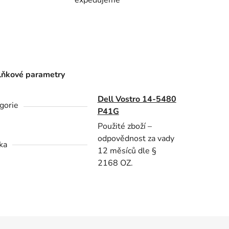
ňkové parametry
Dell Vostro 14-5480
gorie
P41G
Použité zboží –
odpovědnost za vady
ka
12 měsíců dle §
2168 OZ.