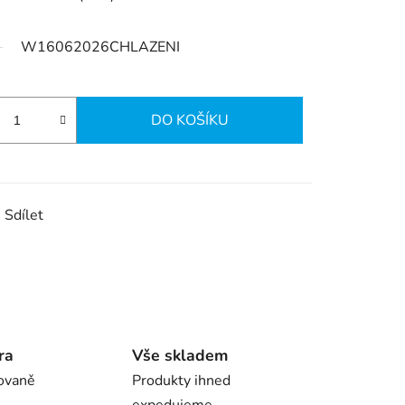
W16062026CHLAZENI
DO KOŠÍKU
Sdílet
ra
Vše skladem
ovaně
Produkty ihned
expedujeme