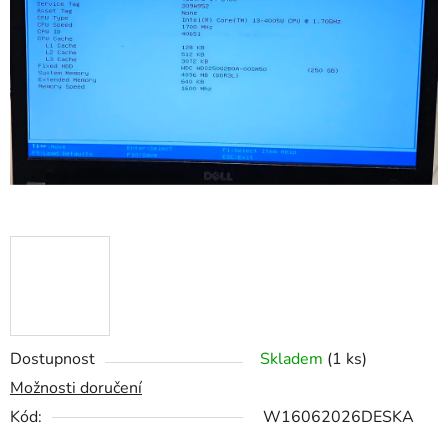
z
5
hvězdiček.
Dostupnost
Skladem
(1 ks)
Možnosti doručení
Kód:
W16062026DESKA