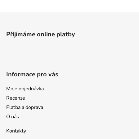
Z
á
p
Přijímáme online platby
a
t
í
Informace pro vás
Moje objednávka
Recenze
Platba a doprava
O nás
Kontakty