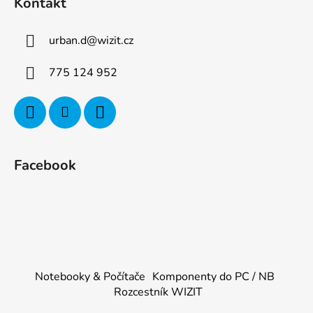
Kontakt
urban.d
@
wizit.cz
775 124 952
Facebook
Notebooky & Počítače
Komponenty do PC / NB
Rozcestník WIZIT