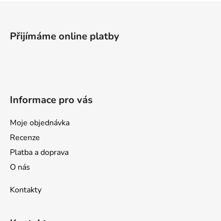
Z
á
p
Přijímáme online platby
a
t
í
Informace pro vás
Moje objednávka
Recenze
Platba a doprava
O nás
Kontakty