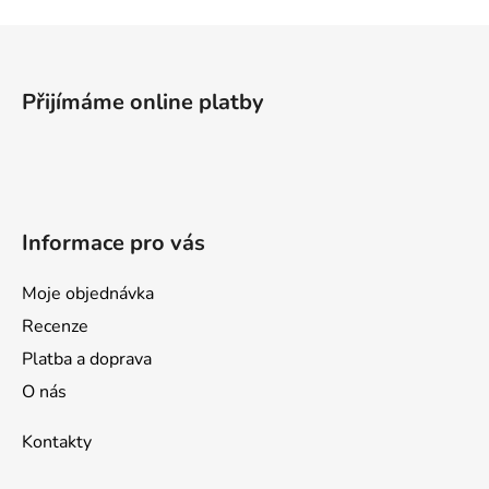
Z
á
p
Přijímáme online platby
a
t
í
Informace pro vás
Moje objednávka
Recenze
Platba a doprava
O nás
Kontakty