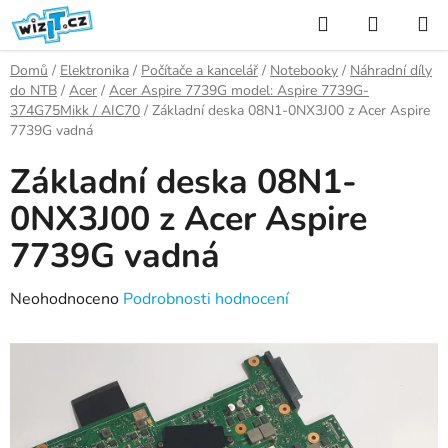
Přejít
Hledat
NÁKUP
na
KOŠÍK
obsah
Domů
/
Elektronika
/
Počítače a kancelář
/
Notebooky
/
Náhradní díly
do NTB
/
Acer
/
Acer Aspire 7739G model: Aspire 7739G-
374G75Mikk / AIC70
/
Základní deska 08N1-0NX3J00 z Acer Aspire
7739G vadná
Základní deska 08N1-
0NX3J00 z Acer Aspire
7739G vadná
Průměrné
Neohodnoceno
Podrobnosti hodnocení
hodnocení
produktu
je
0,0
z