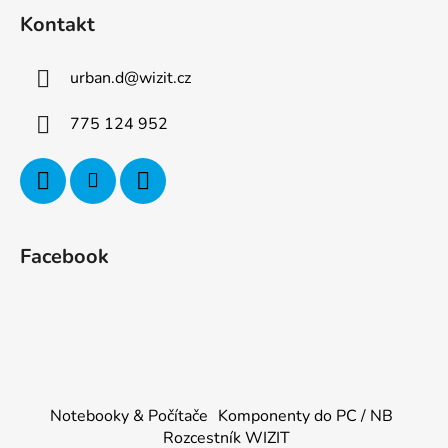
Kontakt
urban.d
@
wizit.cz
775 124 952
Facebook
Notebooky & Počítače
Komponenty do PC / NB
Rozcestník WIZIT