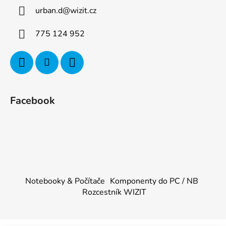
urban.d
@
wizit.cz
775 124 952
Facebook
Notebooky & Počítače
Komponenty do PC / NB
Rozcestník WIZIT