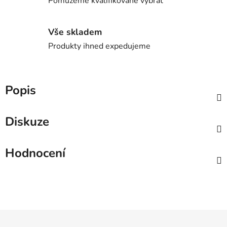
Pomůžeme kvalifikovaně vybrat
Vše skladem
Produkty ihned expedujeme
Popis
Diskuze
Hodnocení
Z