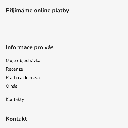
á
p
Přijímáme online platby
a
t
í
Informace pro vás
Moje objednávka
Recenze
Platba a doprava
O nás
Kontakty
Kontakt