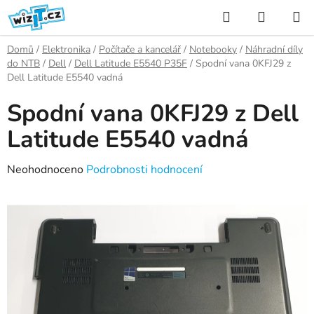
Přejít
Hledat
NÁKUP
na
KOŠÍK
obsah
Domů
/
Elektronika
/
Počítače a kancelář
/
Notebooky
/
Náhradní díly
do NTB
/
Dell
/
Dell Latitude E5540 P35F
/
Spodní vana 0KFJ29 z
Dell Latitude E5540 vadná
Spodní vana 0KFJ29 z Dell
Latitude E5540 vadná
Průměrné
Neohodnoceno
Podrobnosti hodnocení
hodnocení
produktu
je
0,0
z
5
hvězdiček.