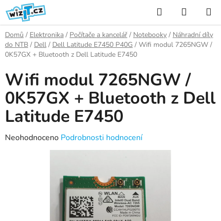
Přejít
Hledat
NÁKUP
na
KOŠÍK
obsah
Domů
/
Elektronika
/
Počítače a kancelář
/
Notebooky
/
Náhradní díly
do NTB
/
Dell
/
Dell Latitude E7450 P40G
/
Wifi modul 7265NGW /
0K57GX + Bluetooth z Dell Latitude E7450
Wifi modul 7265NGW /
0K57GX + Bluetooth z Dell
Latitude E7450
Průměrné
Neohodnoceno
Podrobnosti hodnocení
hodnocení
produktu
je
0,0
z
5