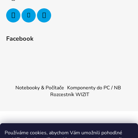
Facebook
Notebooky & Počítače
Komponenty do PC / NB
Rozcestník WIZIT
Vytvořil Shoptet
&
PekneWeby
Používáme cookies, abychom Vám umožnili pohodlné
Copyright 2026
KOMPONENTY.NET / WIZIT.EU
.