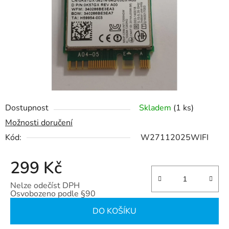
hvězdiček.
Dostupnost
Skladem
(1 ks)
Možnosti doručení
Kód:
W27112025WIFI
299 Kč
Nelze odečíst DPH
Osvobozeno podle §90
Měrná cena:
DO KOŠÍKU