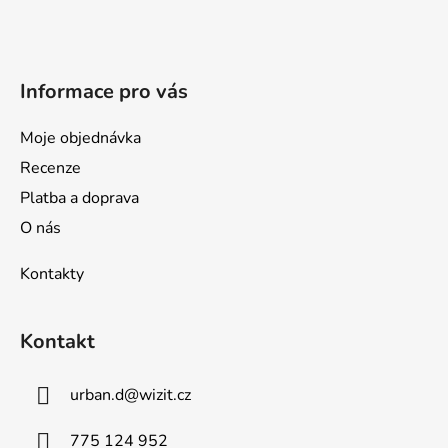
t
í
Informace pro vás
Moje objednávka
Recenze
Platba a doprava
O nás
Kontakty
Kontakt
urban.d
@
wizit.cz
775 124 952