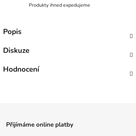
Produkty ihned expedujeme
Popis
Diskuze
Hodnocení
Z
á
p
Přijímáme online platby
a