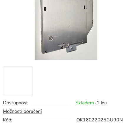
hvězdiček.
Dostupnost
Skladem
(1 ks)
Možnosti doručení
Kód:
OK16022025GU90N