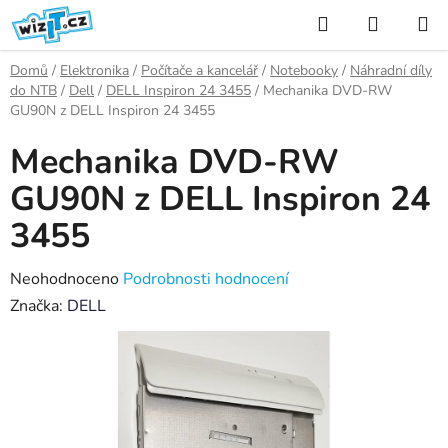
Přejít
Hledat
NÁKUP
na
KOŠÍK
obsah
Domů
/
Elektronika
/
Počítače a kancelář
/
Notebooky
/
Náhradní díly
do NTB
/
Dell
/
DELL Inspiron 24 3455
/
Mechanika DVD-RW
GU90N z DELL Inspiron 24 3455
Mechanika DVD-RW
GU90N z DELL Inspiron 24
3455
Průměrné
Neohodnoceno
Podrobnosti hodnocení
hodnocení
Značka:
DELL
produktu
je
0,0
z
5