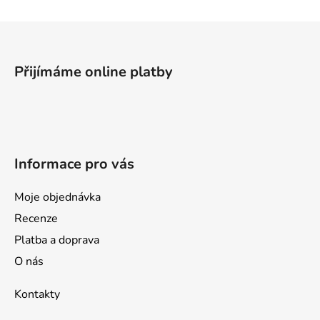
Z
á
p
Přijímáme online platby
a
t
í
Informace pro vás
Moje objednávka
Recenze
Platba a doprava
O nás
Kontakty