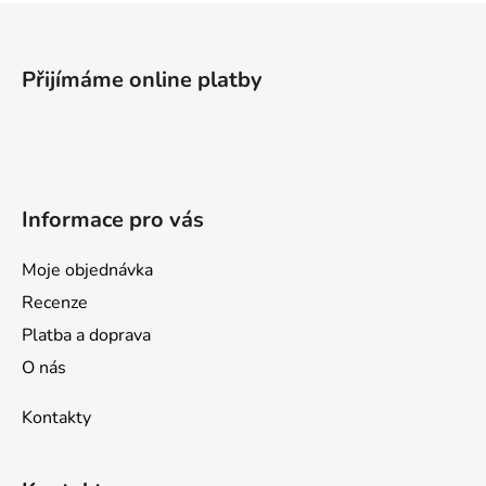
Z
á
p
Přijímáme online platby
a
t
í
Informace pro vás
Moje objednávka
Recenze
Platba a doprava
O nás
Kontakty