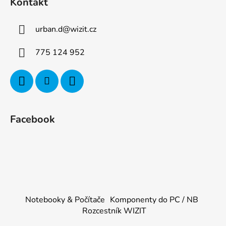
Kontakt
urban.d
@
wizit.cz
775 124 952
Facebook
Notebooky & Počítače
Komponenty do PC / NB
Rozcestník WIZIT