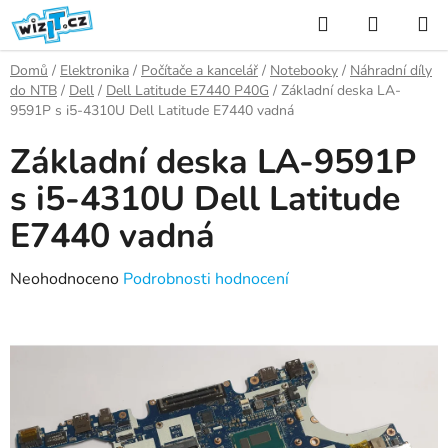
Přejít
Hledat
NÁKUP
na
KOŠÍK
obsah
Domů
/
Elektronika
/
Počítače a kancelář
/
Notebooky
/
Náhradní díly
do NTB
/
Dell
/
Dell Latitude E7440 P40G
/
Základní deska LA-
9591P s i5-4310U Dell Latitude E7440 vadná
Základní deska LA-9591P
s i5-4310U Dell Latitude
E7440 vadná
Průměrné
Neohodnoceno
Podrobnosti hodnocení
hodnocení
produktu
je
0,0
z
5